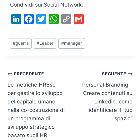
Condividi sui Social Network:
Li
F
T
W
C
G
n
a
w
h
o
m
k
c
itt
at
p
ai
Tag
#
guerra
#
Leader
#
manager
e
e
er
s
y
l
articolo:
dI
b
A
Li
n
o
p
n
Navigazione
PRECEDENTE
SEGUENTE
o
p
k
Le metriche HRBsc
Personal Branding –
k
articoli
per gestire lo sviluppo
Creare contenuti su
del capitale umano
Linkedin: come
nella co-costruzione di
identificare il “tuo
un programma di
spazio”
sviluppo strategico
basato sugli HR