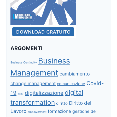
ARGOMENTI
Business
Business Continuity
Management
cambiamento
Covid-
change management
comunicazione
digital
19
digitalizzazione
crisi
transformation
Diritto del
diritto
Lavoro
formazione
gestione del
empowerment