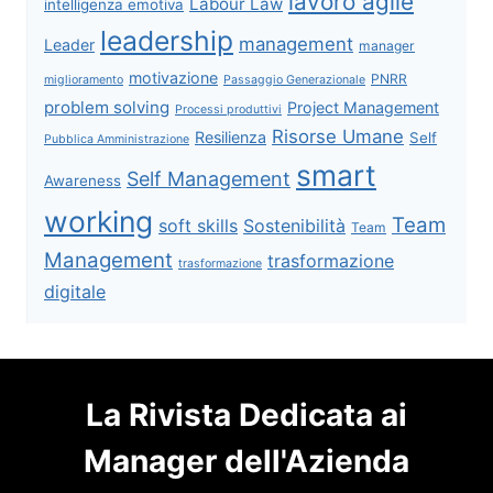
lavoro agile
Labour Law
intelligenza emotiva
leadership
management
Leader
manager
motivazione
PNRR
miglioramento
Passaggio Generazionale
problem solving
Project Management
Processi produttivi
Risorse Umane
Resilienza
Self
Pubblica Amministrazione
smart
Self Management
Awareness
working
Team
soft skills
Sostenibilità
Team
Management
trasformazione
trasformazione
digitale
La Rivista Dedicata ai
Manager dell'Azienda