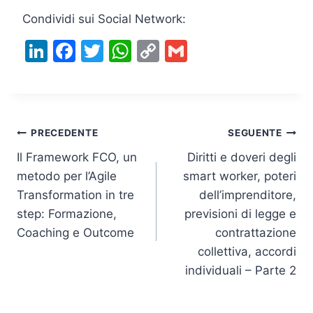
Condividi sui Social Network:
Li
F
T
W
C
G
n
a
w
h
o
m
k
c
itt
at
p
ai
e
e
er
s
y
l
Navigazione
dI
b
A
Li
PRECEDENTE
SEGUENTE
n
o
p
n
Il Framework FCO, un
Diritti e doveri degli
articoli
metodo per l’Agile
smart worker, poteri
o
p
k
Transformation in tre
dell’imprenditore,
k
step: Formazione,
previsioni di legge e
Coaching e Outcome
contrattazione
collettiva, accordi
individuali – Parte 2