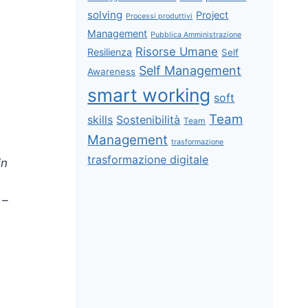
solving
Project
Processi produttivi
Management
Pubblica Amministrazione
Risorse Umane
Resilienza
Self
Self Management
Awareness
smart working
soft
Team
skills
Sostenibilità
Team
Management
trasformazione
trasformazione digitale
in
 –