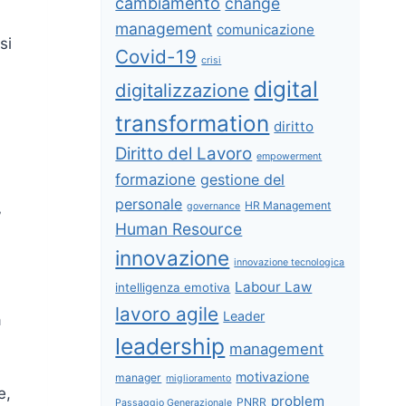
cambiamento
change
management
comunicazione
si
Covid-19
crisi
digital
digitalizzazione
transformation
diritto
Diritto del Lavoro
empowerment
formazione
gestione del
personale
HR Management
governance
”
Human Resource
innovazione
innovazione tecnologica
Labour Law
intelligenza emotiva
lavoro agile
Leader
a
leadership
management
motivazione
manager
miglioramento
e,
problem
PNRR
Passaggio Generazionale