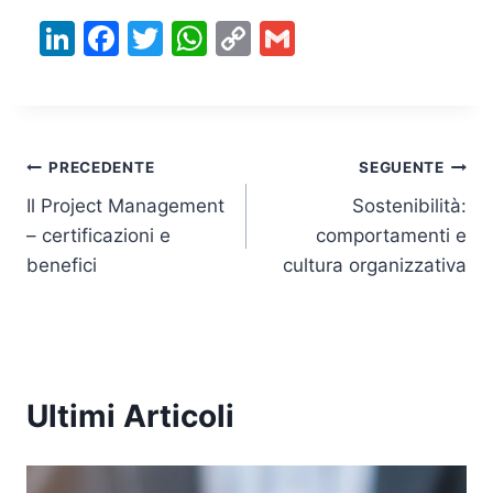
Li
F
T
W
C
G
n
a
w
h
o
m
k
c
itt
at
p
ai
e
e
er
s
y
l
Navigazione
dI
b
A
Li
PRECEDENTE
SEGUENTE
n
o
p
n
Il Project Management
Sostenibilità:
articoli
– certificazioni e
comportamenti e
o
p
k
benefici
cultura organizzativa
k
Ultimi Articoli