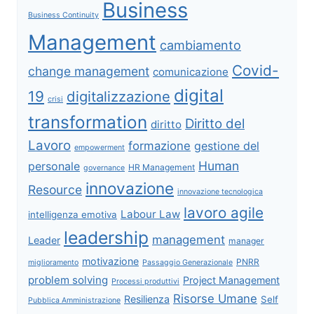
Business
Business Continuity
Management
cambiamento
Covid-
change management
comunicazione
digital
19
digitalizzazione
crisi
transformation
Diritto del
diritto
Lavoro
formazione
gestione del
empowerment
Human
personale
HR Management
governance
innovazione
Resource
innovazione tecnologica
lavoro agile
Labour Law
intelligenza emotiva
leadership
management
Leader
manager
motivazione
PNRR
miglioramento
Passaggio Generazionale
problem solving
Project Management
Processi produttivi
Risorse Umane
Resilienza
Self
Pubblica Amministrazione