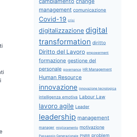
cambiamento
change
management
comunicazione
Covid-19
crisi
digital
digitalizzazione
transformation
diritto
ti
Diritto del Lavoro
empowerment
formazione
gestione del
personale
HR Management
governance
ti
Human Resource
i
innovazione
innovazione tecnologica
Labour Law
intelligenza emotiva
lavoro agile
Leader
leadership
management
motivazione
manager
miglioramento
 e
problem
PNRR
Passaggio Generazionale