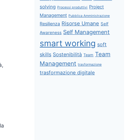
solving
Project
Processi produttivi
Management
Pubblica Amministrazione
Risorse Umane
Resilienza
Self
Self Management
Awareness
smart working
soft
Team
skills
Sostenibilità
Team
Management
à,
trasformazione
trasformazione digitale
la