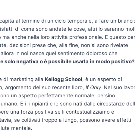
apita al termine di un ciclo temporale, a fare un bilanci
isfatti di come sono andate le cose, altri lo saranno mol
e ma anche nella loro attività professionale. E questo pe
te, decisioni prese che, alla fine, non si sono rivelate
 allora in noi nasce quel sentimento doloroso che
ne solo negativa o è possibile usarla in modo positivo?
e di marketing alla
Kellogg School
, è un esperto di
to, argomento del suo recente libro,
If Only.
Nel suo lavo
 sono un aspetto perfettamente normale, persino
 umano. E i rimpianti che sono nati dalle circostanze del
e una forza positiva se li contestualizziamo e
avia, se coltivati ​​troppo a lungo, possono avere effetti
alute mentale.