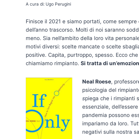
A cura di:
Ugo Perugini
Finisce il 2021 e siamo portati, come sempre c
dell’anno trascorso. Molti di noi saranno sodd
meno. Sia nell’ambito della loro vita personal
motivi diversi: scelte mancate o scelte sbaglia
positive. Capita, purtroppo, spesso. Ecco che
chiamiamo rimpianto.
Si tratta di un’emozio
Neal Roese
, professor
psicologia del rimpian
s
piega che i rimpianti
essenziale, dell’essere
pandemia possono esser
impariamo da loro. Tutt
negativi sulla nostra s