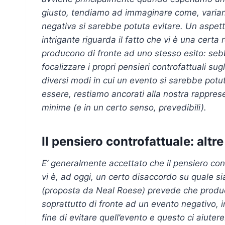
giusto, tendiamo ad immaginare come, variando
negativa si sarebbe potuta evitare. Un aspett
intrigante riguarda il fatto che vi è una certa 
producono di fronte ad uno stesso esito: seb
focalizzare i propri pensieri controfattuali su
diversi modi in cui un evento si sarebbe pot
essere, restiamo ancorati alla nostra rappres
minime (e in un certo senso, prevedibili).
Il pensiero controfattuale: altre
E’ generalmente accettato che il pensiero cont
vi è, ad oggi, un certo disaccordo su quale s
(proposta da Neal Roese) prevede che produciam
soprattutto di fronte ad un evento negativo,
fine di evitare quell’evento e questo ci aiuter