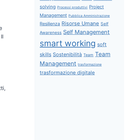
solving
Project
Processi produttivi
Management
Pubblica Amministrazione
Risorse Umane
Resilienza
Self
e
Self Management
Awareness
Il
smart working
soft
Team
skills
Sostenibilità
Team
Management
trasformazione
trasformazione digitale
ti,