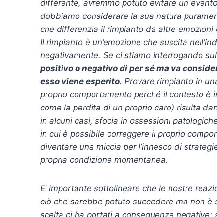
differente, avremmo potuto evitare un evento
dobbiamo considerare la sua natura purament
che differenzia il rimpianto da altre emozioni 
Il rimpianto è un’emozione che suscita nell’i
negativamente. Se ci stiamo interrogando sull’
positivo o negativo di per sé ma va consider
esso viene esperito
. Provare rimpianto in una
proprio comportamento perché il contesto è ir
come la perdita di un proprio caro) risulta d
in alcuni casi, sfocia in ossessioni patologic
in cui è possibile correggere il proprio compo
diventare una miccia per l’innesco di strategi
propria condizione momentanea.
E’ importante sottolineare che le nostre rea
ciò che sarebbe potuto succedere ma non è 
scelta ci ha portati a conseguenze negative;