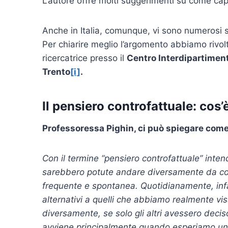
L’autore offre molti suggerimenti su come capi
Anche in Italia, comunque, vi sono numerosi 
Per chiarire meglio l’argomento abbiamo riv
ricercatrice presso il
Centro Interdipartiment
Trento
[i]
.
Il pensiero controfattuale: cos
Professoressa Pighin, ci può spiegare come 
Con il termine “pensiero controfattuale” int
sarebbero potute andare diversamente da come
frequente e spontanea. Quotidianamente, infat
alternativi a quelli che abbiamo realmente vi
diversamente, se solo gli altri avessero deci
avviene principalmente quando esperiamo un