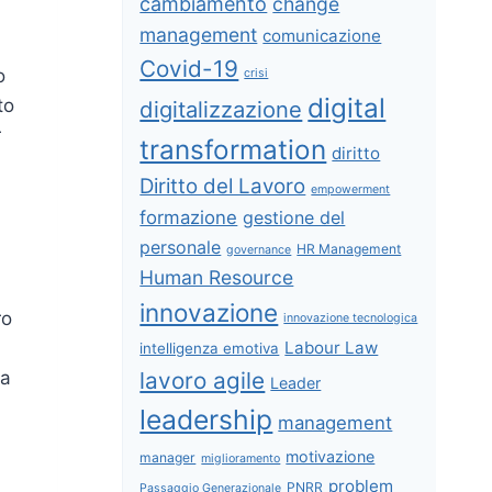
cambiamento
change
management
comunicazione
Covid-19
o
crisi
digital
to
digitalizzazione
r
transformation
diritto
Diritto del Lavoro
empowerment
formazione
gestione del
personale
HR Management
governance
Human Resource
innovazione
ro
innovazione tecnologica
Labour Law
intelligenza emotiva
lavoro agile
la
Leader
leadership
management
motivazione
manager
miglioramento
problem
PNRR
Passaggio Generazionale