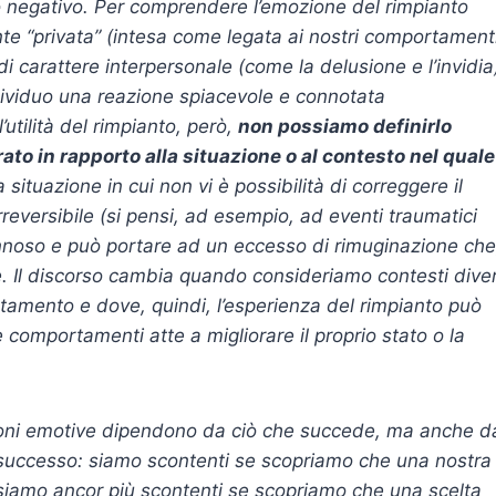
 negativo. Per comprendere l’emozione del rimpianto
e “privata” (intesa come legata ai nostri comportament
di carattere interpersonale (come la delusione e l’invidia
ndividuo una reazione spiacevole e connotata
utilità del rimpianto, però,
non possiamo definirlo
ato in rapporto alla situazione o al contesto nel quale
 situazione in cui non vi è possibilità di correggere il
reversibile (si pensi, ad esempio, ad eventi traumatici
annoso e può portare ad un eccesso di rimuginazione che
he. Il discorso cambia quando consideriamo contesti diver
rtamento e dove, quindi, l’esperienza del rimpianto può
e comportamenti atte a migliorare il proprio stato o la
zioni emotive dipendono da ciò che succede, ma anche d
successo: siamo scontenti se scopriamo che una nostra
 siamo ancor più scontenti se scopriamo che una scelta