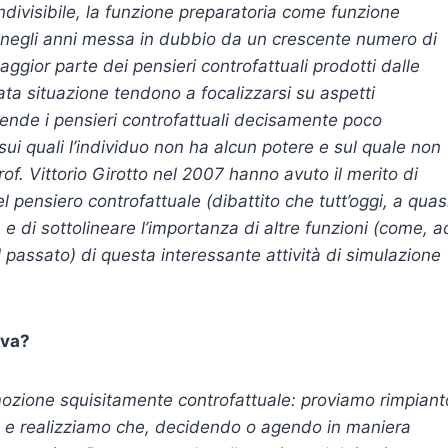
divisibile, la funzione preparatoria come funzione
a negli anni messa in dubbio da un crescente numero di
ggior parte dei pensieri controfattuali prodotti dalle
a situazione tendono a focalizzarsi su aspetti
o rende i pensieri controfattuali decisamente poco
sui quali l’individuo non ha alcun potere e sul quale non
rof. Vittorio Girotto nel 2007 hanno avuto il merito di
del pensiero controfattuale (dibattito che tutt’oggi, a quas
 e di sottolineare l’importanza di altre funzioni (come, a
 il passato) di questa interessante attività di simulazione
iva?
emozione squisitamente controfattuale: proviamo rimpiant
à e realizziamo che, decidendo o agendo in maniera