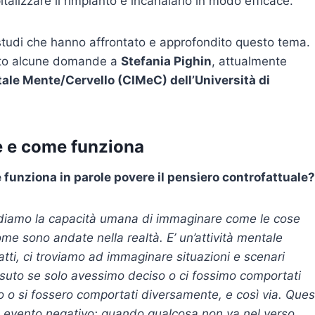
talizzare il rimpianto e incanalarlo in modo efficace.
studi che hanno affrontato e approfondito questo tema.
olto alcune domande a
Stefania Pighin
, attualmente
ale Mente/Cervello (CIMeC) dell’Università di
’è e come funziona
funziona in parole povere il pensiero controfattuale?
endiamo la capacità umana di immaginare come le cose
 sono andate nella realtà. E’ un’attività mentale
ti, ci troviamo ad immaginare situazioni e scenari
ssuto se solo avessimo deciso o ci fossimo comportati
so o si fossero comportati diversamente, e così via. Que
 evento negativo: quando qualcosa non va nel verso