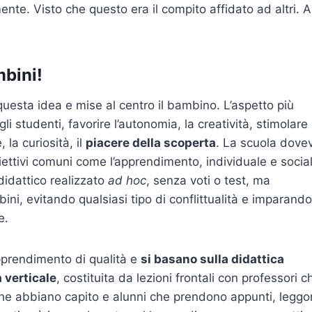
e. Visto che questo era il compito affidato ad altri. A
mbini!
uesta idea e mise al centro il bambino. L’aspetto più
li studenti, favorire l’autonomia, la creatività, stimolare 
 la curiosità, il
piacere della scoperta
. La scuola dove
iettivi comuni come l’apprendimento, individuale e socia
didattico realizzato
ad hoc
, senza voti o test, ma
ini, evitando qualsiasi tipo di conflittualità e imparando
e.
apprendimento di qualità e
si basano sulla didattica
 verticale
, costituita da lezioni frontali con professori c
che abbiano capito e alunni che prendono appunti, legg