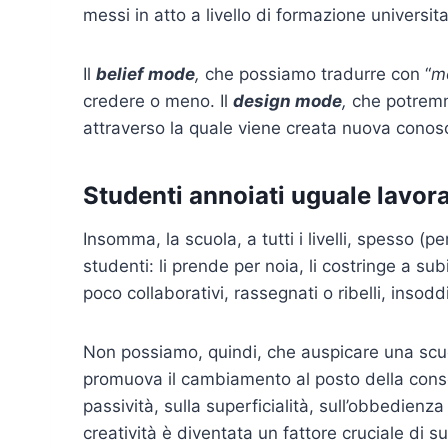
messi in atto a livello di formazione universita
Il
belief mode
,
che possiamo tradurre con “
mo
credere o meno. Il
design mode
,
che potremm
attraverso la quale viene creata nuova conosc
Studenti annoiati uguale lavor
Insomma, la scuola, a tutti i livelli, spesso (
studenti: li prende per noia, li costringe a sub
poco collaborativi, rassegnati o ribelli, insoddis
Non possiamo, quindi, che auspicare una scuo
promuova il cambiamento al posto della conse
passività, sulla superficialità, sull’obbedienz
creatività è diventata un fattore cruciale di s