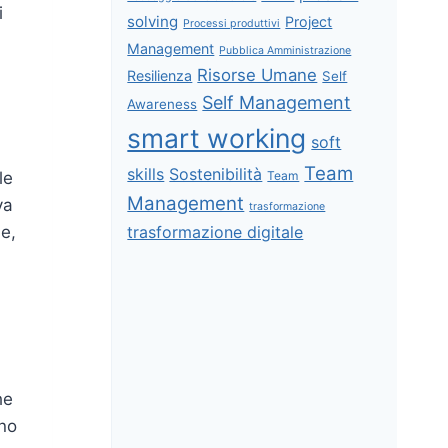
i
solving
Project
Processi produttivi
Management
Pubblica Amministrazione
Risorse Umane
Resilienza
Self
Self Management
Awareness
smart working
soft
Team
skills
Sostenibilità
Team
le
Management
va
trasformazione
trasformazione digitale
le,
he
ono