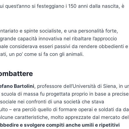
ui quest’anno si festeggiano i 150 anni dalla nascita, è
tariato e spinte socialiste, e una personalità forte,
rande capacità innovativa nel ribaltare l’approccio
nale considerava esseri passivi da rendere obbedienti e
, un po’ come si fa con gli animali.
combattere
efano Bartolini
, professore dell’Università di Siena, in u
 scuola di massa fu progettata proprio in base a precise
 sociale nei confronti di una società che stava
culto – era perciò quello di formare operai e soldati da d
alcune caratteristiche, molto apprezzate dal mercato del
obbedire e svolgere compiti anche umili e ripetitivi