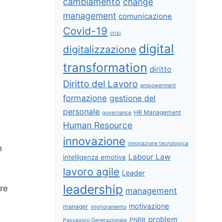
cambiamento
change
management
comunicazione
Covid-19
crisi
digital
digitalizzazione
transformation
diritto
Diritto del Lavoro
empowerment
formazione
gestione del
personale
HR Management
governance
Human Resource
innovazione
innovazione tecnologica
n
Labour Law
intelligenza emotiva
lavoro agile
Leader
leadership
are
management
motivazione
manager
miglioramento
problem
PNRR
Passaggio Generazionale