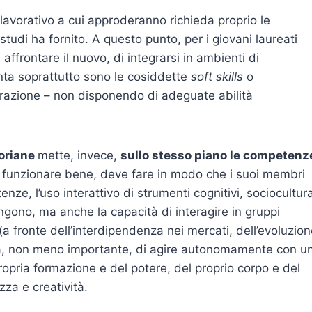
lavorativo a cui approderanno richieda proprio le
studi ha fornito. A questo punto, per i giovani laureati
ffrontare il nuovo, di integrarsi in ambienti di
nta soprattutto sono le cosiddette
soft skills
o
razione – non disponendo di adeguate abilità
.
oriane
mette, invece,
sullo stesso piano le competenz
sa funzionare bene, deve fare in modo che i suoi membri
ze, l’uso interattivo di strumenti cognitivi, sociocultura
ongono, ma anche la capacità di interagire in gruppi
 (a fronte dell’interdipendenza nei mercati, dell’evoluzio
la, non meno importante, di agire autonomamente con u
ropria formazione e del potere, del proprio corpo e del
za e creatività.