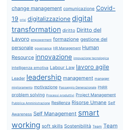
Covid-
change management
comunicazione
digital
19
digitalizzazione
crisi
transformation
Diritto del
diritto
Lavoro
formazione
gestione del
empowerment
Human
personale
HR Management
governance
innovazione
Resource
innovazione tecnologica
lavoro agile
Labour Law
intelligenza emotiva
leadership
management
Leader
manager
motivazione
PNRR
miglioramento
Passaggio Generazionale
problem solving
Project Management
Processi produttivi
Risorse Umane
Resilienza
Self
Pubblica Amministrazione
smart
Self Management
Awareness
working
Team
soft skills
Sostenibilità
Team