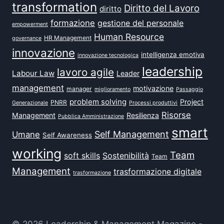
transformation
Diritto del Lavoro
diritto
formazione
gestione del personale
empowerment
Human Resource
HR Management
governance
innovazione
intelligenza emotiva
innovazione tecnologica
leadership
lavoro agile
Labour Law
Leader
management
motivazione
manager
miglioramento
Passaggio
problem solving
Project
PNRR
Generazionale
Processi produttivi
Risorse
Management
Resilienza
Pubblica Amministrazione
smart
Self Management
Umane
Self Awareness
working
Team
soft skills
Sostenibilità
Team
Management
trasformazione digitale
trasformazione