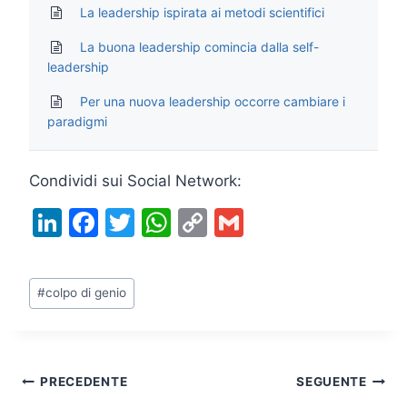
La leadership ispirata ai metodi scientifici
La buona leadership comincia dalla self-
leadership
Per una nuova leadership occorre cambiare i
paradigmi
Condividi sui Social Network:
Li
F
T
W
C
G
n
a
w
h
o
m
k
c
itt
at
p
ai
Tag
#
colpo di genio
e
e
er
s
y
l
articolo:
dI
b
A
Li
n
o
p
n
Navigazione
PRECEDENTE
SEGUENTE
o
p
k