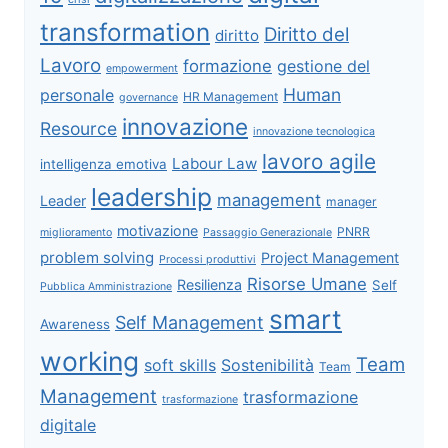
transformation
Diritto del
diritto
Lavoro
formazione
gestione del
empowerment
Human
personale
HR Management
governance
innovazione
Resource
innovazione tecnologica
lavoro agile
Labour Law
intelligenza emotiva
leadership
management
Leader
manager
motivazione
PNRR
miglioramento
Passaggio Generazionale
problem solving
Project Management
Processi produttivi
Risorse Umane
Resilienza
Self
Pubblica Amministrazione
smart
Self Management
Awareness
working
Team
soft skills
Sostenibilità
Team
Management
trasformazione
trasformazione
digitale