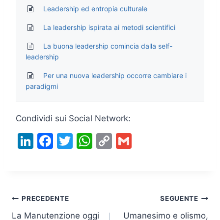
Leadership ed entropia culturale
La leadership ispirata ai metodi scientifici
La buona leadership comincia dalla self-
leadership
Per una nuova leadership occorre cambiare i
paradigmi
Condividi sui Social Network:
Li
F
T
W
C
G
n
a
w
h
o
m
k
c
itt
at
p
ai
e
e
er
s
y
l
Navigazione
dI
b
A
Li
PRECEDENTE
SEGUENTE
n
o
p
n
La Manutenzione oggi
Umanesimo e olismo,