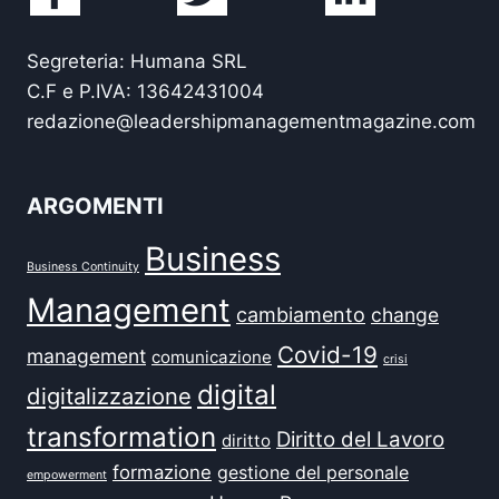
Segreteria: Humana SRL
C.F e P.IVA: 13642431004
redazione@leadershipmanagementmagazine.com
ARGOMENTI
Business
Business Continuity
Management
cambiamento
change
Covid-19
management
comunicazione
crisi
digital
digitalizzazione
transformation
Diritto del Lavoro
diritto
formazione
gestione del personale
empowerment