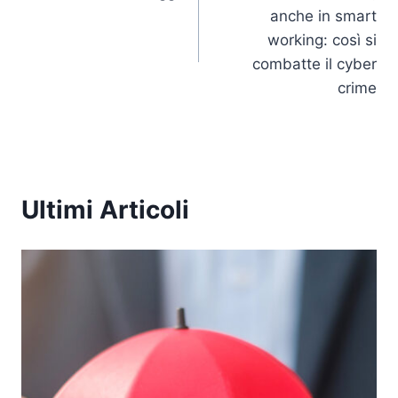
articoli
anche in smart
o
p
k
working: così si
k
combatte il cyber
crime
Ultimi Articoli