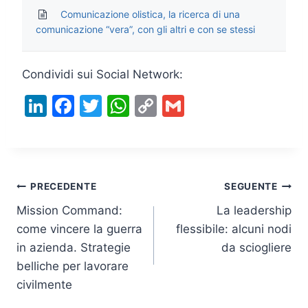
Comunicazione olistica, la ricerca di una
comunicazione “vera”, con gli altri e con se stessi
Condividi sui Social Network:
Li
F
T
W
C
G
n
a
w
h
o
m
k
c
itt
at
p
ai
e
e
er
s
y
l
Navigazione
dI
b
A
Li
PRECEDENTE
SEGUENTE
n
o
p
n
Mission Command:
La leadership
articoli
come vincere la guerra
flessibile: alcuni nodi
o
p
k
in azienda. Strategie
da sciogliere
k
belliche per lavorare
civilmente