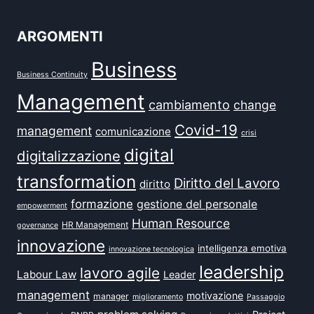
ARGOMENTI
Business
Business Continuity
Management
cambiamento
change
Covid-19
management
comunicazione
crisi
digital
digitalizzazione
transformation
Diritto del Lavoro
diritto
formazione
gestione del personale
empowerment
Human Resource
HR Management
governance
innovazione
intelligenza emotiva
innovazione tecnologica
leadership
lavoro agile
Labour Law
Leader
management
motivazione
manager
miglioramento
Passaggio