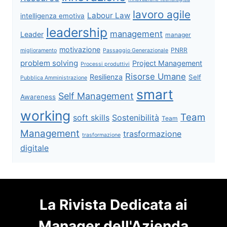
lavoro agile
Labour Law
intelligenza emotiva
leadership
management
Leader
manager
motivazione
PNRR
miglioramento
Passaggio Generazionale
problem solving
Project Management
Processi produttivi
Risorse Umane
Resilienza
Self
Pubblica Amministrazione
smart
Self Management
Awareness
working
Team
soft skills
Sostenibilità
Team
Management
trasformazione
trasformazione
digitale
La Rivista Dedicata ai
Manager dell'Azienda