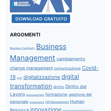
ARGOMENTI
Business
Business Continuity
Management
cambiamento
Covid-
change management
comunicazione
digital
19
digitalizzazione
crisi
transformation
Diritto del
diritto
Lavoro
formazione
gestione del
empowerment
Human
personale
HR Management
governance
innovazione
Resource
innovazione tecnologica