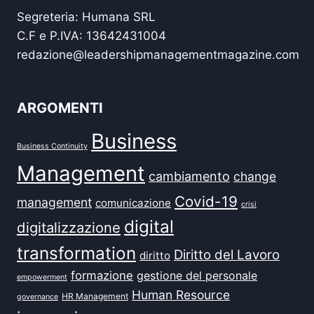
Segreteria: Humana SRL
C.F e P.IVA: 13642431004
redazione@leadershipmanagementmagazine.com
ARGOMENTI
Business
Business Continuity
Management
cambiamento
change
Covid-19
management
comunicazione
crisi
digital
digitalizzazione
transformation
Diritto del Lavoro
diritto
formazione
gestione del personale
empowerment
Human Resource
HR Management
governance