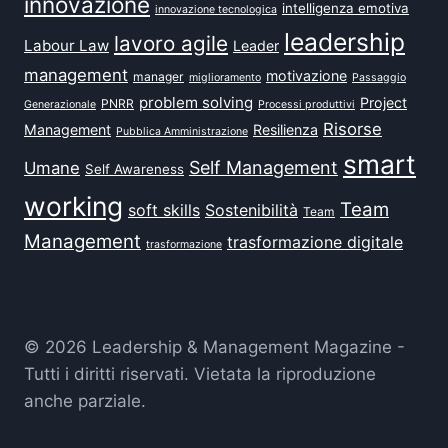
innovazione
intelligenza emotiva
innovazione tecnologica
leadership
lavoro agile
Labour Law
Leader
management
motivazione
manager
miglioramento
Passaggio
problem solving
Project
PNRR
Generazionale
Processi produttivi
Risorse
Management
Resilienza
Pubblica Amministrazione
smart
Self Management
Umane
Self Awareness
working
Team
soft skills
Sostenibilità
Team
Management
trasformazione digitale
trasformazione
© 2026 Leadership & Management Magazine -
Tutti i diritti riservati. Vietata la riproduzione
anche parziale.