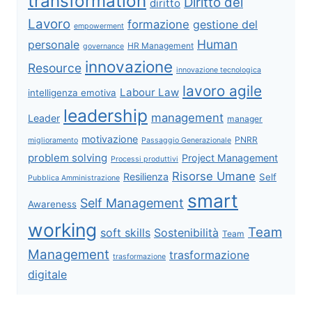
transformation
Diritto del
diritto
Lavoro
formazione
gestione del
empowerment
Human
personale
HR Management
governance
innovazione
Resource
innovazione tecnologica
lavoro agile
Labour Law
intelligenza emotiva
leadership
management
Leader
manager
motivazione
PNRR
miglioramento
Passaggio Generazionale
problem solving
Project Management
Processi produttivi
Risorse Umane
Resilienza
Self
Pubblica Amministrazione
smart
Self Management
Awareness
working
Team
soft skills
Sostenibilità
Team
Management
trasformazione
trasformazione
digitale