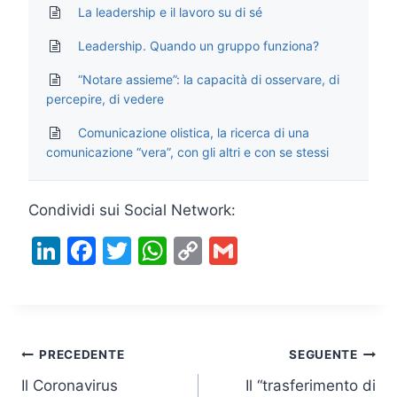
La leadership e il lavoro su di sé
Leadership. Quando un gruppo funziona?
“Notare assieme”: la capacità di osservare, di
percepire, di vedere
Comunicazione olistica, la ricerca di una
comunicazione “vera”, con gli altri e con se stessi
Condividi sui Social Network:
Li
F
T
W
C
G
n
a
w
h
o
m
k
c
itt
at
p
ai
e
e
er
s
y
l
Navigazione
dI
b
A
Li
PRECEDENTE
SEGUENTE
n
o
p
n
Il Coronavirus
Il “trasferimento di