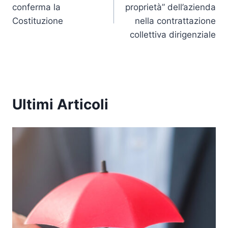
articoli
conferma la
proprietà” dell’azienda
o
p
k
Costituzione
nella contrattazione
k
collettiva dirigenziale
Ultimi Articoli