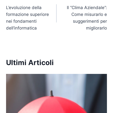
Navigazione
dI
b
A
Li
n
o
p
n
L’evoluzione della
Il “Clima Aziendale”:
articoli
formazione superiore
Come misurarlo e
o
p
k
nei fondamenti
suggerimenti per
k
dell’informatica
migliorarlo
Ultimi Articoli