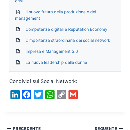
crisi
Il nuovo futuro della produzione e del
management
Competenze digitali e Reputation Economy
L’importanza straordinaria dei social network
Impresa e Management 5.0
La nuova leadership delle donne
Condividi sui Social Network:
Li
F
T
W
C
G
n
a
w
h
o
m
k
c
itt
at
p
ai
e
e
er
s
y
l
PRECEDENTE
SEGUENTE