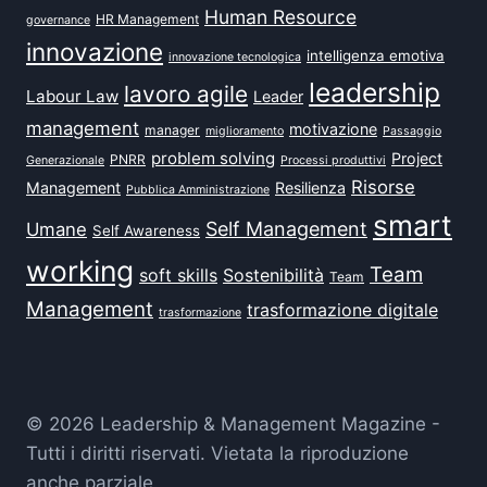
Human Resource
HR Management
governance
innovazione
intelligenza emotiva
innovazione tecnologica
leadership
lavoro agile
Labour Law
Leader
management
motivazione
manager
miglioramento
Passaggio
problem solving
Project
PNRR
Generazionale
Processi produttivi
Risorse
Management
Resilienza
Pubblica Amministrazione
smart
Self Management
Umane
Self Awareness
working
Team
soft skills
Sostenibilità
Team
Management
trasformazione digitale
trasformazione
© 2026 Leadership & Management Magazine -
Tutti i diritti riservati. Vietata la riproduzione
anche parziale.