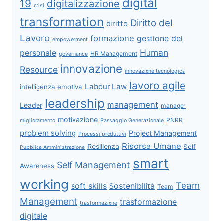
digital
19
digitalizzazione
crisi
transformation
Diritto del
diritto
Lavoro
formazione
gestione del
empowerment
Human
personale
HR Management
governance
innovazione
Resource
innovazione tecnologica
lavoro agile
Labour Law
intelligenza emotiva
leadership
management
Leader
manager
motivazione
PNRR
miglioramento
Passaggio Generazionale
problem solving
Project Management
Processi produttivi
Risorse Umane
Resilienza
Self
Pubblica Amministrazione
smart
Self Management
Awareness
working
Team
soft skills
Sostenibilità
Team
Management
trasformazione
trasformazione
digitale