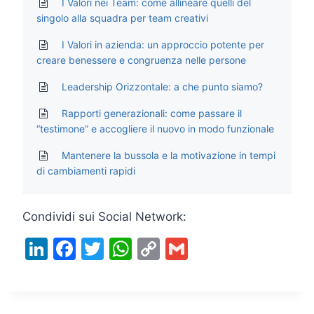
I Valori nei Team: come allineare quelli del
singolo alla squadra per team creativi
I Valori in azienda: un approccio potente per
creare benessere e congruenza nelle persone
Leadership Orizzontale: a che punto siamo?
Rapporti generazionali: come passare il
“testimone” e accogliere il nuovo in modo funzionale
Mantenere la bussola e la motivazione in tempi
di cambiamenti rapidi
Condividi sui Social Network:
Li
F
T
W
C
G
n
a
w
h
o
m
k
c
itt
at
p
ai