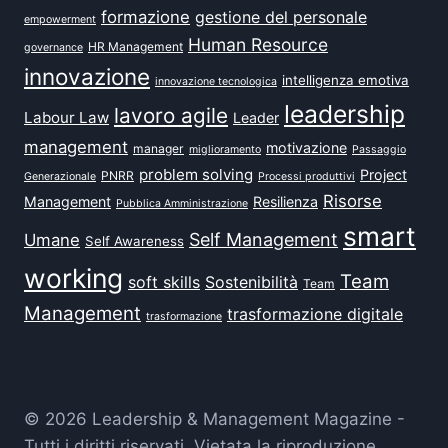
formazione
gestione del personale
empowerment
Human Resource
HR Management
governance
innovazione
intelligenza emotiva
innovazione tecnologica
leadership
lavoro agile
Labour Law
Leader
management
motivazione
manager
miglioramento
Passaggio
problem solving
Project
PNRR
Generazionale
Processi produttivi
Risorse
Management
Resilienza
Pubblica Amministrazione
smart
Self Management
Umane
Self Awareness
working
Team
soft skills
Sostenibilità
Team
Management
trasformazione digitale
trasformazione
© 2026 Leadership & Management Magazine -
Tutti i diritti riservati. Vietata la riproduzione