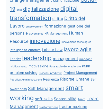
change management
comunicazione
digital
19
digitalizzazione
crisi
transformation
Diritto del
diritto
Lavoro
formazione
gestione del
empowerment
Human
personale
HR Management
governance
innovazione
Resource
innovazione tecnologica
lavoro agile
Labour Law
intelligenza emotiva
leadership
management
Leader
manager
motivazione
PNRR
miglioramento
Passaggio Generazionale
problem solving
Project Management
Processi produttivi
Risorse Umane
Resilienza
Self
Pubblica Amministrazione
smart
Self Management
Awareness
working
Team
soft skills
Sostenibilità
Team
Management
trasformazione
trasformazione