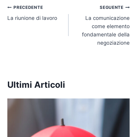
e
e
er
s
y
l
Navigazione
dI
b
A
Li
PRECEDENTE
SEGUENTE
n
o
p
n
La riunione di lavoro
La comunicazione
articoli
come elemento
o
p
k
fondamentale della
k
negoziazione
Ultimi Articoli