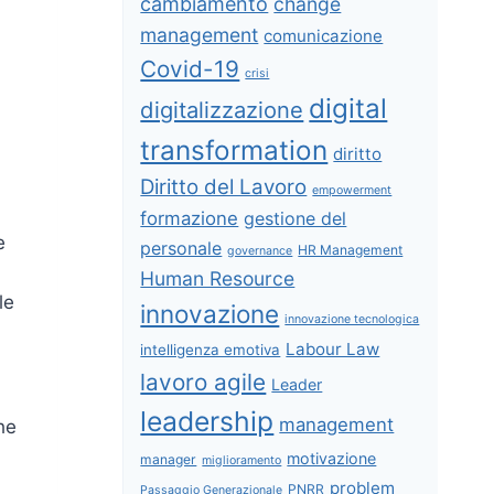
cambiamento
change
management
comunicazione
Covid-19
crisi
digital
digitalizzazione
transformation
diritto
Diritto del Lavoro
empowerment
formazione
gestione del
e
personale
HR Management
governance
Human Resource
le
innovazione
innovazione tecnologica
Labour Law
intelligenza emotiva
lavoro agile
Leader
,
leadership
management
he
motivazione
manager
miglioramento
problem
PNRR
Passaggio Generazionale