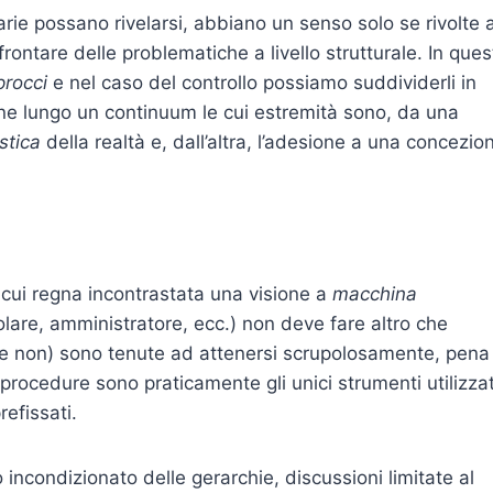
arie possano rivelarsi, abbiano un senso solo se rivolte 
rontare delle problematiche a livello strutturale. In ques
procci
e nel caso del controllo possiamo suddividerli in
zione lungo un continuum le cui estremità sono, da una
stica
della realtà e, dall’altra, l’adesione a una concezio
 in cui regna incontrastata una visione a
macchina
olare, amministratore, ecc.) non deve fare altro che
(e non) sono tenute ad attenersi scrupolosamente, pena
 procedure sono praticamente gli unici strumenti utilizzat
refissati.
o incondizionato delle gerarchie, discussioni limitate al