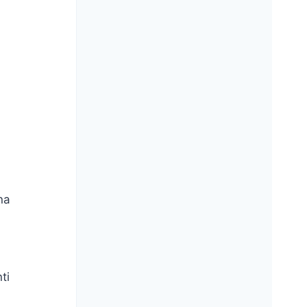
na
ti