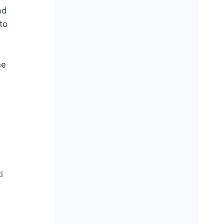
ad
to
ne
i