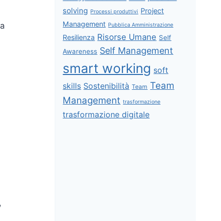
solving
Project
Processi produttivi
Management
 a
Pubblica Amministrazione
Risorse Umane
Resilienza
Self
Self Management
Awareness
smart working
soft
Team
skills
Sostenibilità
Team
Management
trasformazione
trasformazione digitale
a
,