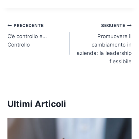
k
c
itt
at
p
ai
e
e
er
s
y
l
Navigazione
dI
b
A
Li
PRECEDENTE
SEGUENTE
n
o
p
n
C’è controllo e…
Promuovere il
articoli
Controllo
cambiamento in
o
p
k
azienda: la leadership
k
flessibile
Ultimi Articoli