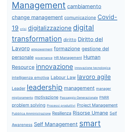
Management
cambiamento
Covid-
change management
comunicazione
digital
19
digitalizzazione
crisi
transformation
Diritto del
diritto
Lavoro
formazione
gestione del
empowerment
Human
personale
HR Management
governance
innovazione
Resource
innovazione tecnologica
lavoro agile
Labour Law
intelligenza emotiva
leadership
management
Leader
manager
motivazione
PNRR
miglioramento
Passaggio Generazionale
problem solving
Project Management
Processi produttivi
Risorse Umane
Resilienza
Self
Pubblica Amministrazione
smart
Self Management
Awareness