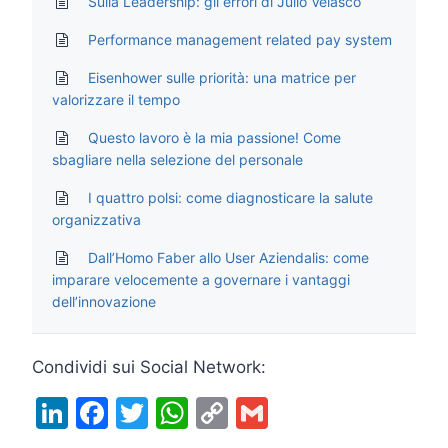
Sulla Leadership: gli errori di Julio Velasco
Performance management related pay system
Eisenhower sulle priorità: una matrice per
valorizzare il tempo
Questo lavoro è la mia passione! Come
sbagliare nella selezione del personale
I quattro polsi: come diagnosticare la salute
organizzativa
Dall’Homo Faber allo User Aziendalis: come
imparare velocemente a governare i vantaggi
dell’innovazione
Condividi sui Social Network:
Li
F
T
W
C
G
n
a
w
h
o
m