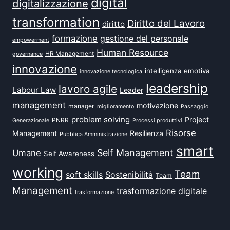
digital
digitalizzazione
transformation
Diritto del Lavoro
diritto
formazione
gestione del personale
empowerment
Human Resource
HR Management
governance
innovazione
intelligenza emotiva
innovazione tecnologica
leadership
lavoro agile
Labour Law
Leader
management
motivazione
manager
miglioramento
Passaggio
problem solving
Project
PNRR
Generazionale
Processi produttivi
Risorse
Management
Resilienza
Pubblica Amministrazione
smart
Self Management
Umane
Self Awareness
working
Team
soft skills
Sostenibilità
Team
Management
trasformazione digitale
trasformazione