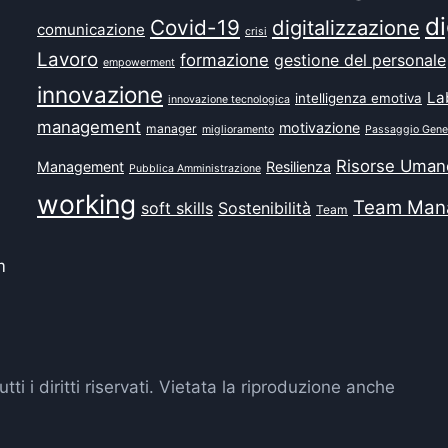
di
Covid-19
digitalizzazione
comunicazione
crisi
Lavoro
formazione
gestione del personale
empowerment
innovazione
La
intelligenza emotiva
innovazione tecnologica
management
motivazione
manager
miglioramento
Passaggio Gene
Risorse Uman
Management
Resilienza
Pubblica Amministrazione
working
Team Man
soft skills
Sostenibilità
Team
m
 diritti riservati. Vietata la riproduzione anche