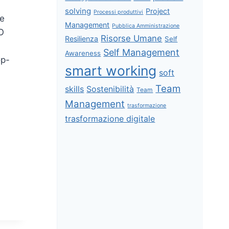
solving
Project
Processi produttivi
ie
Management
Pubblica Amministrazione
O
Risorse Umane
Resilienza
Self
Self Management
Awareness
op-
smart working
soft
Team
skills
Sostenibilità
Team
Management
trasformazione
trasformazione digitale