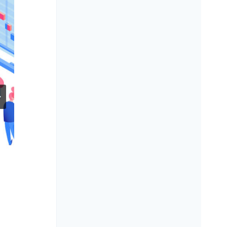
Silicon Valley Bank: adesso il
mondo trema