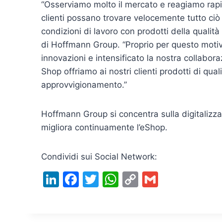
“Osserviamo molto il mercato e reagiamo rapi
clienti possano trovare velocemente tutto ciò 
condizioni di lavoro con prodotti della quali
di Hoffmann Group. “Proprio per questo moti
innovazioni e intensificato la nostra collabo
Shop offriamo ai nostri clienti prodotti di quali
approvvigionamento.”
Hoffmann Group si concentra sulla digitalizz
migliora continuamente l’eShop.
Condividi sui Social Network:
Li
F
T
W
C
G
n
a
w
h
o
m
k
c
itt
at
p
ai