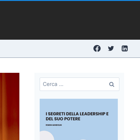
Ricerca
per: