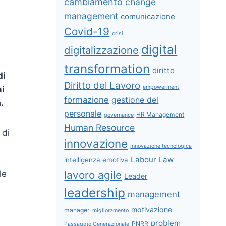
cambiamento
change
management
comunicazione
Covid-19
crisi
digital
digitalizzazione
transformation
diritto
di
Diritto del Lavoro
empowerment
ni
formazione
gestione del
.
personale
HR Management
governance
Human Resource
 di
innovazione
innovazione tecnologica
Labour Law
intelligenza emotiva
lavoro agile
le
Leader
leadership
management
motivazione
manager
miglioramento
problem
PNRR
Passaggio Generazionale