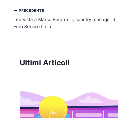
e
e
er
s
y
l
dI
b
A
Li
Navigazione
PRECEDENTE
n
o
p
n
Intervista a Marco Berardelli, country manager d
articoli
o
p
k
Euro Service Italia
k
Ultimi Articoli