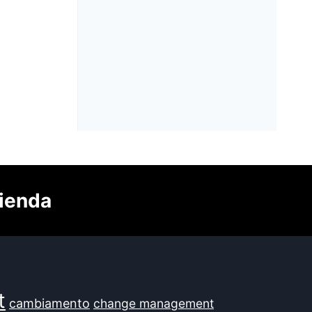
A cura di:
Marco Contini
zienda
t
cambiamento
change management