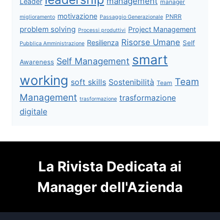
management
Leader
manager
motivazione
PNRR
miglioramento
Passaggio Generazionale
problem solving
Project Management
Processi produttivi
Risorse Umane
Resilienza
Self
Pubblica Amministrazione
smart
Self Management
Awareness
working
Team
soft skills
Sostenibilità
Team
Management
trasformazione
trasformazione
digitale
La Rivista Dedicata ai
Manager dell'Azienda