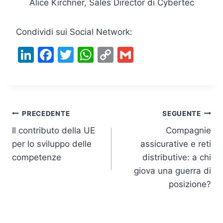
Alice Kirchner, Sales Director di Cybertec
Condividi sui Social Network:
Li
F
T
W
C
G
n
a
w
h
o
m
k
c
itt
at
p
ai
e
e
er
s
y
l
Navigazione
dI
b
A
Li
PRECEDENTE
SEGUENTE
n
o
p
n
Il contributo della UE
Compagnie
articoli
per lo sviluppo delle
assicurative e reti
o
p
k
competenze
distributive: a chi
k
giova una guerra di
posizione?