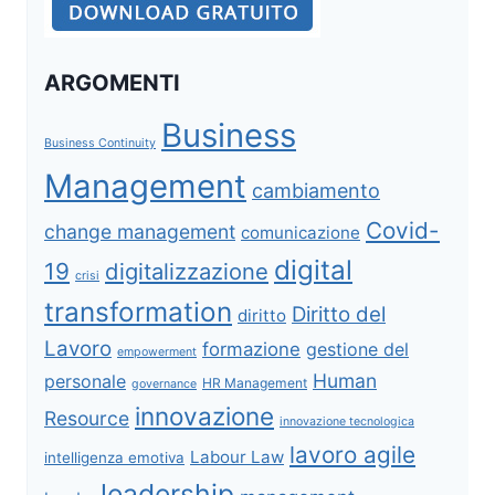
ARGOMENTI
Business
Business Continuity
Management
cambiamento
Covid-
change management
comunicazione
digital
19
digitalizzazione
crisi
transformation
Diritto del
diritto
Lavoro
formazione
gestione del
empowerment
Human
personale
HR Management
governance
innovazione
Resource
innovazione tecnologica
lavoro agile
Labour Law
intelligenza emotiva
leadership