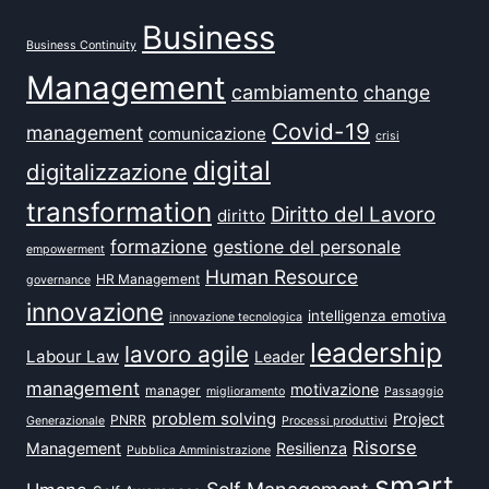
Business
Business Continuity
Management
cambiamento
change
Covid-19
management
comunicazione
crisi
digital
digitalizzazione
transformation
Diritto del Lavoro
diritto
formazione
gestione del personale
empowerment
Human Resource
HR Management
governance
innovazione
intelligenza emotiva
innovazione tecnologica
leadership
lavoro agile
Labour Law
Leader
management
motivazione
manager
miglioramento
Passaggio
problem solving
Project
PNRR
Generazionale
Processi produttivi
Risorse
Management
Resilienza
Pubblica Amministrazione
smart