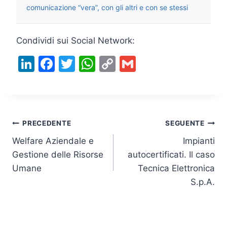
comunicazione “vera”, con gli altri e con se stessi
Condividi sui Social Network:
Li
F
T
W
C
G
n
a
w
h
o
m
k
c
itt
at
p
ai
e
e
er
s
y
l
Navigazione
dI
b
A
Li
PRECEDENTE
SEGUENTE
n
o
p
n
Welfare Aziendale e
Impianti
articoli
Gestione delle Risorse
autocertificati. Il caso
o
p
k
Umane
Tecnica Elettronica
k
S.p.A.