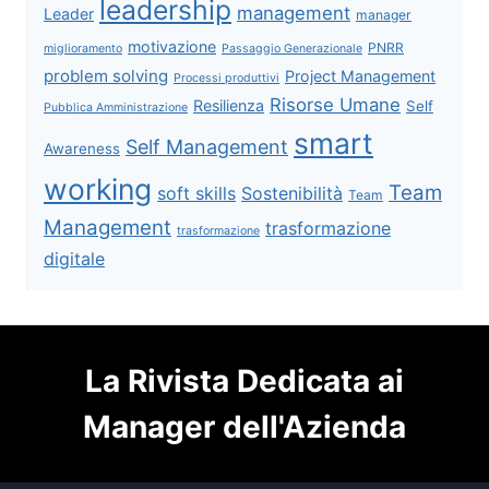
leadership
management
Leader
manager
motivazione
PNRR
miglioramento
Passaggio Generazionale
problem solving
Project Management
Processi produttivi
Risorse Umane
Resilienza
Self
Pubblica Amministrazione
smart
Self Management
Awareness
working
Team
soft skills
Sostenibilità
Team
Management
trasformazione
trasformazione
digitale
La Rivista Dedicata ai
Manager dell'Azienda