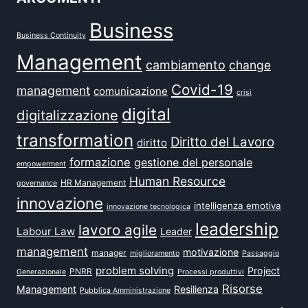
Business
Business Continuity
Management
cambiamento
change
Covid-19
management
comunicazione
crisi
digital
digitalizzazione
transformation
Diritto del Lavoro
diritto
formazione
gestione del personale
empowerment
Human Resource
HR Management
governance
innovazione
intelligenza emotiva
innovazione tecnologica
leadership
lavoro agile
Labour Law
Leader
management
motivazione
manager
miglioramento
Passaggio
problem solving
Project
PNRR
Generazionale
Processi produttivi
Risorse
Management
Resilienza
Pubblica Amministrazione