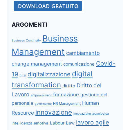
ARGOMENTI
Business
Business Continuity
Management
cambiamento
Covid-
change management
comunicazione
digital
19
digitalizzazione
crisi
transformation
Diritto del
diritto
Lavoro
formazione
gestione del
empowerment
Human
personale
HR Management
governance
innovazione
Resource
innovazione tecnologica
lavoro agile
Labour Law
intelligenza emotiva