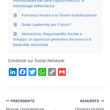
multidiscilinare per darle il giusto indirizzo: la
metodologia dell’evidenza
Francesco Novara e la Olivetti multidisciplinare
Quale Leadership per il futuro?
Motivazione, Responsabilità Sociale e
Sviluppo: un approccio generativo del nuovo e la
leadership orizzontale
Condividi sui Social Network:
Li
F
T
W
C
G
n
a
w
h
o
m
k
c
itt
at
p
ai
e
e
er
s
y
l
Navigazione
dI
b
A
Li
PRECEDENTE
SEGUENTE
Nuove competenze
Organizzazioni