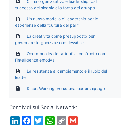
Clima organizzativo e leadership: dal
successo del singolo alla forza del gruppo
Un nuovo modello di leadership per le
esperienze della “cultura del pari”
La creatività come presupposto per
governare l’organizzazione flessibile
Occorrono leader attenti al confronto con
l’intelligenza emotiva
La resistenza al cambiamento e il ruolo del
leader
Smart Working: verso una leadership agile
Condividi sui Social Network:
Li
F
T
W
C
G
n
a
w
h
o
m