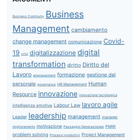
Business
Business Continuity
Management
cambiamento
Covid-
change management
comunicazione
digital
19
digitalizzazione
crisi
transformation
Diritto del
diritto
Lavoro
formazione
gestione del
empowerment
Human
personale
HR Management
governance
innovazione
Resource
innovazione tecnologica
lavoro agile
Labour Law
intelligenza emotiva
leadership
management
Leader
manager
motivazione
PNRR
miglioramento
Passaggio Generazionale
problem solving
Project Management
Processi produttivi