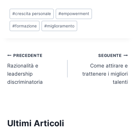
k
c
itt
at
p
ai
Tag
#
crescita personale
#
empowerment
e
e
er
s
y
l
articolo:
dI
b
A
Li
#
formazione
#
miglioramento
n
o
p
n
o
p
k
k
Navigazione
PRECEDENTE
SEGUENTE
Razionalità e
Come attirare e
articoli
leadership
trattenere i migliori
discriminatoria
talenti
Ultimi Articoli