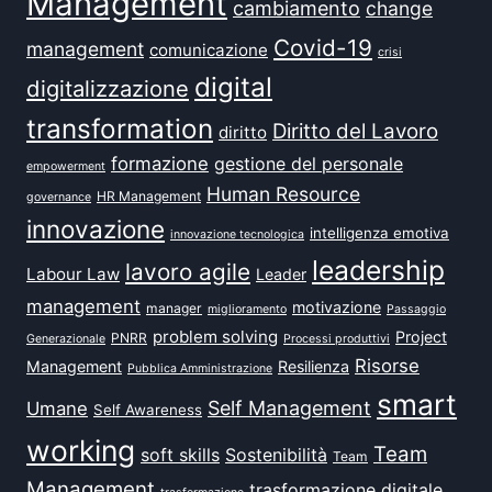
Management
cambiamento
change
Covid-19
management
comunicazione
crisi
digital
digitalizzazione
transformation
Diritto del Lavoro
diritto
formazione
gestione del personale
empowerment
Human Resource
HR Management
governance
innovazione
intelligenza emotiva
innovazione tecnologica
leadership
lavoro agile
Labour Law
Leader
management
motivazione
manager
miglioramento
Passaggio
problem solving
Project
PNRR
Generazionale
Processi produttivi
Risorse
Management
Resilienza
Pubblica Amministrazione
smart
Self Management
Umane
Self Awareness
working
Team
soft skills
Sostenibilità
Team
Management
trasformazione digitale