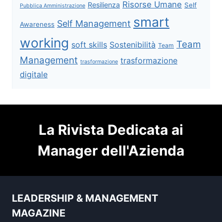
Risorse Umane
Resilienza
Self
Pubblica Amministrazione
smart
Self Management
Awareness
working
Team
soft skills
Sostenibilità
Team
Management
trasformazione
trasformazione
digitale
La Rivista Dedicata ai
Manager dell'Azienda
LEADERSHIP & MANAGEMENT
MAGAZINE