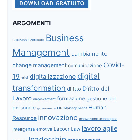
ARGOMENTI
Business
Business Continuity
Management
cambiamento
Covid-
change management
comunicazione
digital
19
digitalizzazione
crisi
transformation
Diritto del
diritto
Lavoro
formazione
gestione del
empowerment
Human
personale
HR Management
governance
innovazione
Resource
innovazione tecnologica
lavoro agile
Labour Law
intelligenza emotiva
leadership