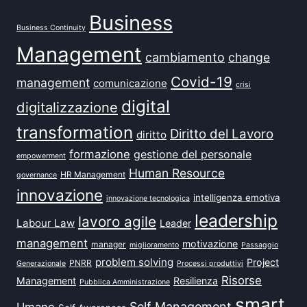
Business
Business Continuity
Management
cambiamento
change
Covid-19
management
comunicazione
crisi
digital
digitalizzazione
transformation
Diritto del Lavoro
diritto
formazione
gestione del personale
empowerment
Human Resource
HR Management
governance
innovazione
intelligenza emotiva
innovazione tecnologica
leadership
lavoro agile
Labour Law
Leader
management
motivazione
manager
miglioramento
Passaggio
problem solving
Project
PNRR
Generazionale
Processi produttivi
Risorse
Management
Resilienza
Pubblica Amministrazione
smart
Self Management