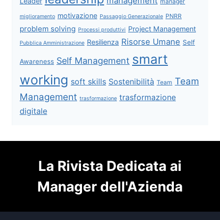
management
Leader
manager
motivazione
PNRR
miglioramento
Passaggio Generazionale
problem solving
Project Management
Processi produttivi
Risorse Umane
Resilienza
Self
Pubblica Amministrazione
smart
Self Management
Awareness
working
Team
soft skills
Sostenibilità
Team
Management
trasformazione
trasformazione
digitale
La Rivista Dedicata ai
Manager dell'Azienda