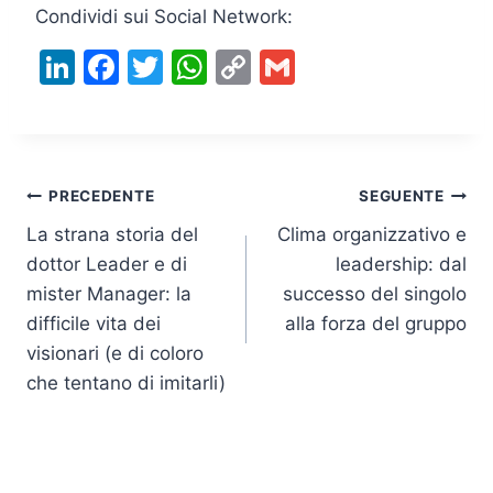
Condividi sui Social Network:
Li
F
T
W
C
G
n
a
w
h
o
m
k
c
itt
at
p
ai
e
e
er
s
y
l
Navigazione
dI
b
A
Li
PRECEDENTE
SEGUENTE
n
o
p
n
La strana storia del
Clima organizzativo e
articoli
dottor Leader e di
leadership: dal
o
p
k
mister Manager: la
successo del singolo
k
difficile vita dei
alla forza del gruppo
visionari (e di coloro
che tentano di imitarli)