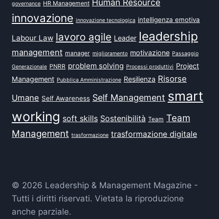
Human Resource
HR Management
governance
innovazione
intelligenza emotiva
innovazione tecnologica
leadership
lavoro agile
Labour Law
Leader
management
motivazione
manager
miglioramento
Passaggio
problem solving
Project
PNRR
Generazionale
Processi produttivi
Risorse
Management
Resilienza
Pubblica Amministrazione
smart
Self Management
Umane
Self Awareness
working
Team
soft skills
Sostenibilità
Team
Management
trasformazione digitale
trasformazione
© 2026 Leadership & Management Magazine -
Tutti i diritti riservati. Vietata la riproduzione
anche parziale.