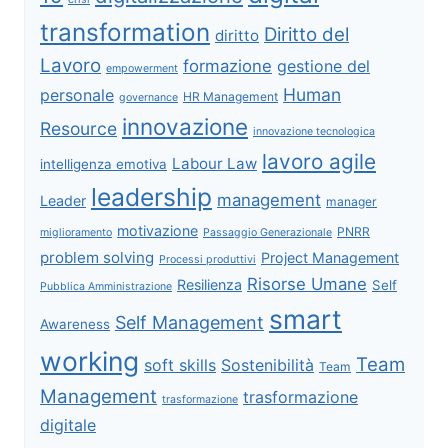
transformation
Diritto del
diritto
Lavoro
formazione
gestione del
empowerment
Human
personale
HR Management
governance
innovazione
Resource
innovazione tecnologica
lavoro agile
Labour Law
intelligenza emotiva
leadership
management
Leader
manager
motivazione
PNRR
miglioramento
Passaggio Generazionale
problem solving
Project Management
Processi produttivi
Risorse Umane
Resilienza
Self
Pubblica Amministrazione
smart
Self Management
Awareness
working
Team
soft skills
Sostenibilità
Team
Management
trasformazione
trasformazione
digitale