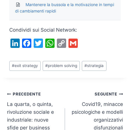
Mantenere la bussola e la motivazione in tempi
di cambiamenti rapidi
Condividi sui Social Network:
Li
F
T
W
C
G
n
a
w
h
o
m
k
c
itt
at
p
ai
Tag
#
exit strategy
#
problem solving
#
strategia
e
e
er
s
y
l
articolo:
dI
b
A
Li
n
o
p
n
Navigazione
PRECEDENTE
SEGUENTE
o
p
k
La quarta, o quinta,
Covid19, minacce
k
articoli
rivoluzione sociale e
psicologiche e modelli
industriale: nuove
organizzativi
sfide per business
disfunzionali