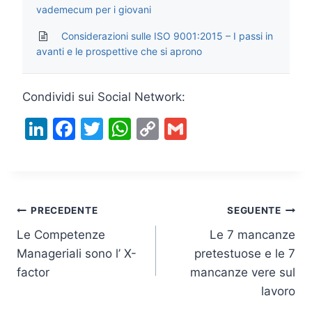
vademecum per i giovani
Considerazioni sulle ISO 9001:2015 – I passi in
avanti e le prospettive che si aprono
Condividi sui Social Network:
Li
F
T
W
C
G
n
a
w
h
o
m
k
c
itt
at
p
ai
e
e
er
s
y
l
Navigazione
dI
b
A
Li
PRECEDENTE
SEGUENTE
n
o
p
n
Le Competenze
Le 7 mancanze
articoli
Manageriali sono l’ X-
pretestuose e le 7
o
p
k
factor
mancanze vere sul
k
lavoro