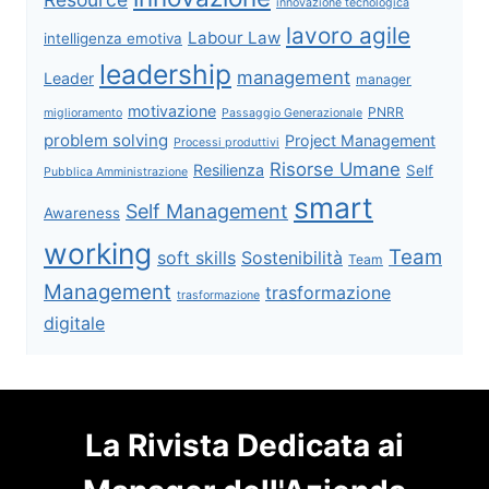
innovazione tecnologica
lavoro agile
Labour Law
intelligenza emotiva
leadership
management
Leader
manager
motivazione
PNRR
miglioramento
Passaggio Generazionale
problem solving
Project Management
Processi produttivi
Risorse Umane
Resilienza
Self
Pubblica Amministrazione
smart
Self Management
Awareness
working
Team
soft skills
Sostenibilità
Team
Management
trasformazione
trasformazione
digitale
La Rivista Dedicata ai