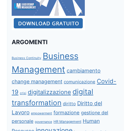
ARGOMENTI
Business
Business Continuity
Management
cambiamento
Covid-
change management
comunicazione
digital
19
digitalizzazione
crisi
transformation
Diritto del
diritto
Lavoro
formazione
gestione del
empowerment
Human
personale
HR Management
governance
innovazione
Resource