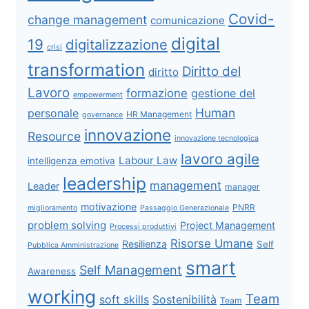
Covid-
change management
comunicazione
digital
19
digitalizzazione
crisi
transformation
Diritto del
diritto
Lavoro
formazione
gestione del
empowerment
Human
personale
HR Management
governance
innovazione
Resource
innovazione tecnologica
lavoro agile
Labour Law
intelligenza emotiva
leadership
management
Leader
manager
motivazione
PNRR
miglioramento
Passaggio Generazionale
problem solving
Project Management
Processi produttivi
Risorse Umane
Resilienza
Self
Pubblica Amministrazione
smart
Self Management
Awareness
working
Team
soft skills
Sostenibilità
Team