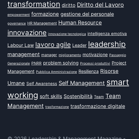
transformation
Diritto del Lavoro
diritto
formazione
gestione del personale
empowerment
Human Resource
HR Management
governance
innovazione
intelligenza emotiva
innovazione tecnologica
leadership
lavoro agile
Labour Law
Leader
management
motivazione
manager
miglioramento
Passaggio
problem solving
Project
PNRR
Generazionale
Processi produttivi
Risorse
Management
Resilienza
Pubblica Amministrazione
smart
Self Management
Umane
Self Awareness
working
Team
soft skills
Sostenibilità
Team
Management
trasformazione digitale
trasformazione
© 2026 Leadership & Management Magazine -