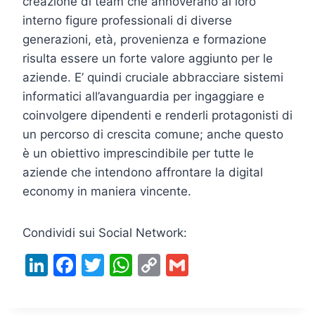
creazione di team che annoverano al loro
interno figure professionali di diverse
generazioni, età, provenienza e formazione
risulta essere un forte valore aggiunto per le
aziende. E’ quindi cruciale abbracciare sistemi
informatici all’avanguardia per ingaggiare e
coinvolgere dipendenti e renderli protagonisti di
un percorso di crescita comune; anche questo
è un obiettivo imprescindibile per tutte le
aziende che intendono affrontare la digital
economy in maniera vincente.
Condividi sui Social Network:
Li
F
T
W
C
G
n
a
w
h
o
m
k
c
itt
at
p
ai