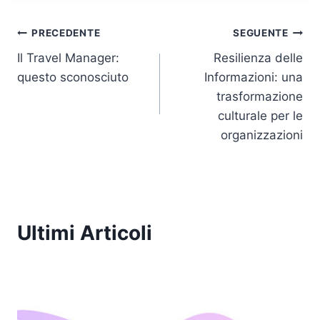
e
e
er
s
y
l
Navigazione
dI
b
A
Li
PRECEDENTE
SEGUENTE
n
o
p
n
Il Travel Manager:
Resilienza delle
articoli
questo sconosciuto
Informazioni: una
o
p
k
trasformazione
k
culturale per le
organizzazioni
Ultimi Articoli