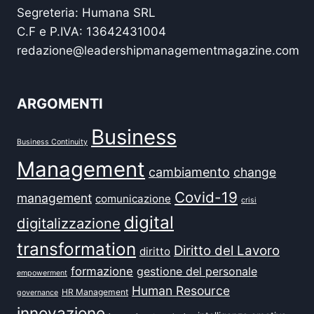
Segreteria: Humana SRL
C.F e P.IVA: 13642431004
redazione@leadershipmanagementmagazine.com
ARGOMENTI
Business
Business Continuity
Management
cambiamento
change
Covid-19
management
comunicazione
crisi
digital
digitalizzazione
transformation
Diritto del Lavoro
diritto
formazione
gestione del personale
empowerment
Human Resource
HR Management
governance
innovazione