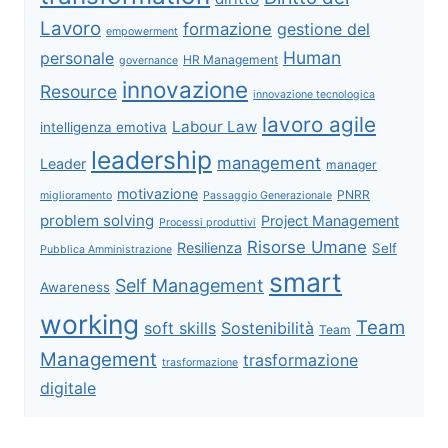
Lavoro
formazione
gestione del
empowerment
Human
personale
HR Management
governance
innovazione
Resource
innovazione tecnologica
lavoro agile
Labour Law
intelligenza emotiva
leadership
management
Leader
manager
motivazione
PNRR
miglioramento
Passaggio Generazionale
problem solving
Project Management
Processi produttivi
Risorse Umane
Resilienza
Self
Pubblica Amministrazione
smart
Self Management
Awareness
working
Team
soft skills
Sostenibilità
Team
Management
trasformazione
trasformazione
digitale