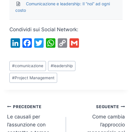
Comunicazione e leadership: Il “noi” ad ogni
costo
Condividi sui Social Network:
Li
F
T
W
C
G
n
a
w
h
o
m
k
c
itt
at
p
ai
Tag
#
comunicazione
#
leadership
e
e
er
s
y
l
articolo:
dI
b
A
Li
#
Project Management
n
o
p
n
o
p
k
k
Navigazione
PRECEDENTE
SEGUENTE
Le causali per
Come cambia
articoli
l’assunzione con
l’approccio