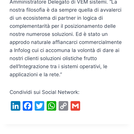
Amministratore Delegato di VEM sistemi. “La
nostra filosofia è da sempre quella di avvalerci
di un ecosistema di partner in logica di
complementarità per il posizionamento delle
nostre numerose soluzioni. Ed è stato un
approdo naturale affiancarci commercialmente
a Infolog cui ci accomuna la volontà di dare ai
nostri clienti soluzioni olistiche frutto
dell’Integrazione tra i sistemi operativi, le
applicazioni e la rete.”
Condividi sui Social Network:
Li
F
T
W
C
G
n
a
w
h
o
m
k
c
itt
at
p
ai