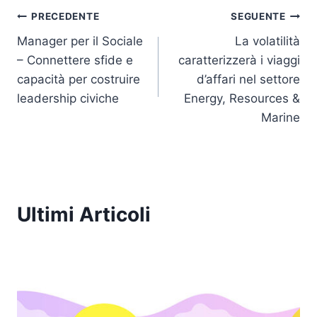
e
e
er
s
y
l
Navigazione
dI
b
A
Li
PRECEDENTE
SEGUENTE
n
o
p
n
Manager per il Sociale
La volatilità
articoli
– Connettere sfide e
caratterizzerà i viaggi
o
p
k
capacità per costruire
d’affari nel settore
k
leadership civiche
Energy, Resources &
Marine
Ultimi Articoli