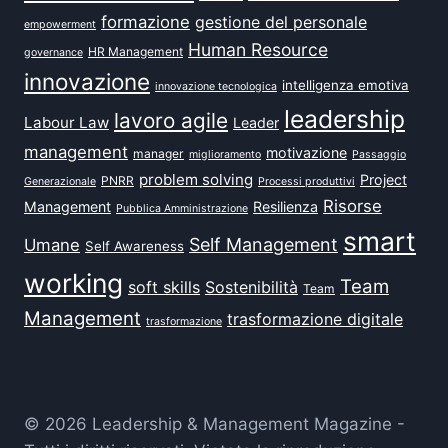
formazione
gestione del personale
empowerment
Human Resource
HR Management
governance
innovazione
intelligenza emotiva
innovazione tecnologica
leadership
lavoro agile
Labour Law
Leader
management
motivazione
manager
miglioramento
Passaggio
problem solving
Project
PNRR
Generazionale
Processi produttivi
Risorse
Management
Resilienza
Pubblica Amministrazione
smart
Self Management
Umane
Self Awareness
working
Team
soft skills
Sostenibilità
Team
Management
trasformazione digitale
trasformazione
© 2026 Leadership & Management Magazine -