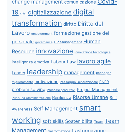
Covid-
change management
comunicazione
digital
19
digitalizzazione
crisi
transformation
Diritto del
diritto
Lavoro
formazione
gestione del
empowerment
Human
personale
HR Management
governance
innovazione
Resource
innovazione tecnologica
lavoro agile
Labour Law
intelligenza emotiva
leadership
management
Leader
manager
motivazione
PNRR
miglioramento
Passaggio Generazionale
problem solving
Project Management
Processi produttivi
Risorse Umane
Resilienza
Self
Pubblica Amministrazione
smart
Self Management
Awareness
working
Team
soft skills
Sostenibilità
Team
Management
trasformazione
trasformazione