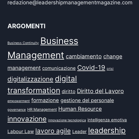
redazione@leadershipmanagementmagazine.com
ARGOMENTI
Business
Business Continuity
Management
cambiamento
change
Covid-19
management
comunicazione
crisi
digital
digitalizzazione
transformation
Diritto del Lavoro
diritto
formazione
gestione del personale
empowerment
Human Resource
HR Management
governance
innovazione
intelligenza emotiva
innovazione tecnologica
leadership
lavoro agile
Labour Law
Leader