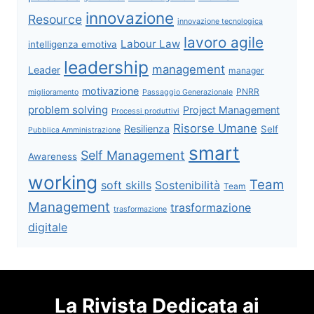
innovazione
Resource
innovazione tecnologica
lavoro agile
Labour Law
intelligenza emotiva
leadership
management
Leader
manager
motivazione
PNRR
miglioramento
Passaggio Generazionale
problem solving
Project Management
Processi produttivi
Risorse Umane
Resilienza
Self
Pubblica Amministrazione
smart
Self Management
Awareness
working
Team
soft skills
Sostenibilità
Team
Management
trasformazione
trasformazione
digitale
La Rivista Dedicata ai