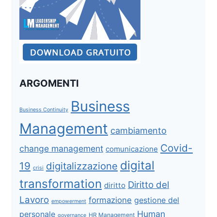
ARGOMENTI
Business
Business Continuity
Management
cambiamento
Covid-
change management
comunicazione
digital
19
digitalizzazione
crisi
transformation
Diritto del
diritto
Lavoro
formazione
gestione del
empowerment
Human
personale
HR Management
governance