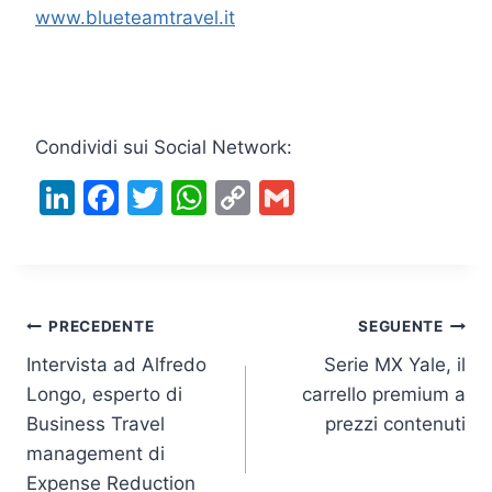
www.blueteamtravel.it
Condividi sui Social Network:
Li
F
T
W
C
G
n
a
w
h
o
m
k
c
itt
at
p
ai
e
e
er
s
y
l
Navigazione
dI
b
A
Li
PRECEDENTE
SEGUENTE
n
o
p
n
Intervista ad Alfredo
Serie MX Yale, il
articoli
Longo, esperto di
carrello premium a
o
p
k
Business Travel
prezzi contenuti
k
management di
Expense Reduction