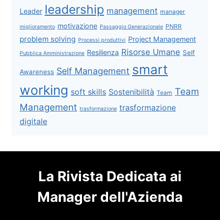
leadership
management
Leader
manager
motivazione
PNRR
miglioramento
Passaggio Generazionale
problem solving
Project Management
Processi produttivi
Risorse Umane
Resilienza
Self
Pubblica Amministrazione
smart
Self Management
Awareness
working
Team
soft skills
Sostenibilità
Team
Management
trasformazione
trasformazione
digitale
La Rivista Dedicata ai
Manager dell'Azienda