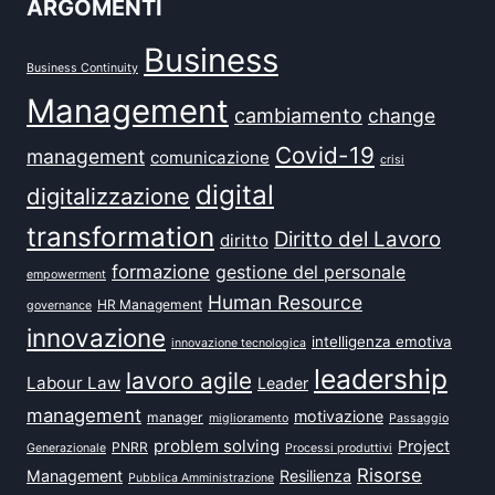
ARGOMENTI
Business
Business Continuity
Management
cambiamento
change
Covid-19
management
comunicazione
crisi
digital
digitalizzazione
transformation
Diritto del Lavoro
diritto
formazione
gestione del personale
empowerment
Human Resource
HR Management
governance
innovazione
intelligenza emotiva
innovazione tecnologica
leadership
lavoro agile
Labour Law
Leader
management
motivazione
manager
miglioramento
Passaggio
problem solving
Project
PNRR
Generazionale
Processi produttivi
Risorse
Management
Resilienza
Pubblica Amministrazione