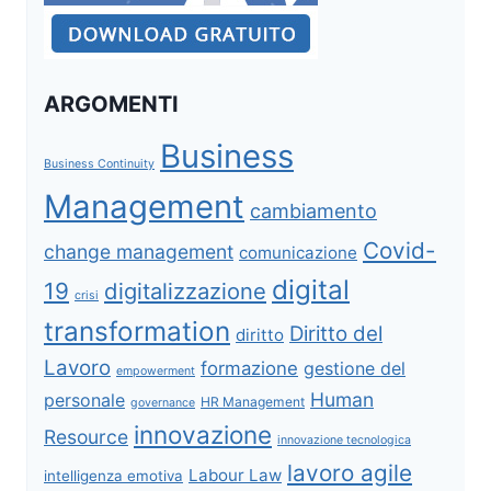
ARGOMENTI
Business
Business Continuity
Management
cambiamento
Covid-
change management
comunicazione
digital
19
digitalizzazione
crisi
transformation
Diritto del
diritto
Lavoro
formazione
gestione del
empowerment
Human
personale
HR Management
governance
innovazione
Resource
innovazione tecnologica
lavoro agile
Labour Law
intelligenza emotiva