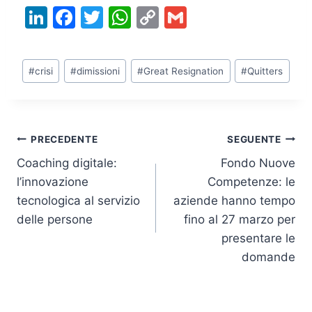
Li
F
T
W
C
G
n
a
w
h
o
m
k
c
itt
at
p
ai
Tag
#
crisi
#
dimissioni
#
Great Resignation
#
Quitters
e
e
er
s
y
l
articolo:
dI
b
A
Li
n
o
p
n
Navigazione
PRECEDENTE
SEGUENTE
o
p
k
Coaching digitale:
Fondo Nuove
k
articoli
l’innovazione
Competenze: le
tecnologica al servizio
aziende hanno tempo
delle persone
fino al 27 marzo per
presentare le
domande