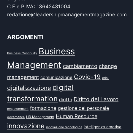
C.F e P.IVA: 13642431004
redazione@leadershipmanagementmagazine.com
ARGOMENTI
Business
Business Continuity
Management
cambiamento
change
Covid-19
management
comunicazione
crisi
digital
digitalizzazione
transformation
Diritto del Lavoro
diritto
formazione
gestione del personale
empowerment
Human Resource
HR Management
governance
innovazione
intelligenza emotiva
innovazione tecnologica