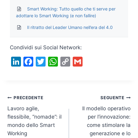
Smart Working: Tutto quello che ti serve per
adottare lo Smart Working (e non fallire)
Il ritratto del Leader Umano nell’era del 4.0
Condividi sui Social Network:
Li
F
T
W
C
G
n
a
w
h
o
m
k
c
itt
at
p
ai
e
e
er
s
y
l
Navigazione
dI
b
A
Li
PRECEDENTE
SEGUENTE
n
o
p
n
Lavoro agile,
Il modello operativo
articoli
flessibile, “nomade”: il
per l’innovazione:
o
p
k
mondo dello Smart
come stimolare la
k
Working
generazione e lo