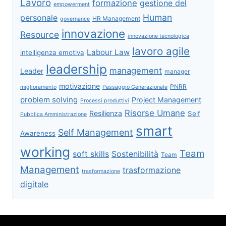
Lavoro
formazione
gestione del
empowerment
Human
personale
HR Management
governance
innovazione
Resource
innovazione tecnologica
lavoro agile
Labour Law
intelligenza emotiva
leadership
management
Leader
manager
motivazione
PNRR
miglioramento
Passaggio Generazionale
problem solving
Project Management
Processi produttivi
Risorse Umane
Resilienza
Self
Pubblica Amministrazione
smart
Self Management
Awareness
working
Team
soft skills
Sostenibilità
Team
Management
trasformazione
trasformazione
digitale