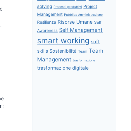
solving
Project
Processi produttivi
de
Management
Pubblica Amministrazione
Risorse Umane
Resilienza
Self
,
Self Management
Awareness
smart working
soft
Team
skills
Sostenibilità
Team
Management
trasformazione
trasformazione digitale
he
i: