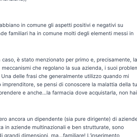
bbiano in comune gli aspetti positivi e negativi su
nde familiari ha in comune molti degli elementi messi in
a caso, è stato menzionato per primo e, precisamente, l
i meccanismi che regolano la sua azienda, i suoi proble
i. Una delle frasi che generalmente utilizzo quando mi
 imprenditore, se pensi di conoscere la malattia della t
 prendere e anche…la farmacia dove acquistarla, non hai
i ero ancora un dipendente (sia pure dirigente) di aziend
a in aziende multinazionali e ben strutturate, sono
di grandi dimensioni, ma…familiare! L’inserimento