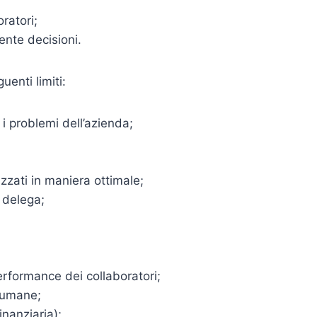
oratori;
nte decisioni.
enti limiti:
i problemi dell’azienda;
izzati in maniera ottimale;
 delega;
erformance dei collaboratori;
e umane;
inanziaria);