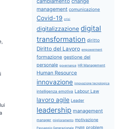
cambiamento
change
management
comunicazione
Covid-19
crisi
digital
digitalizzazione
transformation
diritto
e,
Diritto del Lavoro
empowerment
formazione
gestione del
personale
HR Management
governance
Human Resource
i
innovazione
innovazione tecnologica
Labour Law
intelligenza emotiva
lavoro agile
Leader
lui
leadership
management
va
motivazione
manager
miglioramento
problem
PNRR
Passaggio Generazionale