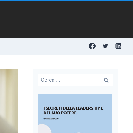
Ricerca
per: