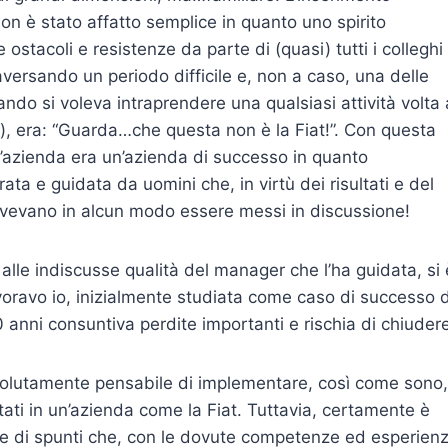
 non è stato affatto semplice in quanto uno spirito
stacoli e resistenze da parte di (quasi) tutti i colleghi
raversando un periodo difficile e, non a caso, una delle
ando si voleva intraprendere una qualsiasi attività volta 
), era: “Guarda…che questa non è la Fiat!”. Con questa
 l’azienda era un’azienda di successo in quanto
ta e guidata da uomini che, in virtù dei risultati e del
vevano in alcun modo essere messi in discussione!
 alle indiscusse qualità del manager che l’ha guidata, si 
lavoravo io, inizialmente studiata come caso di successo 
0 anni consuntiva perdite importanti e rischia di chiuder
ssolutamente pensabile di implementare, così come sono,
ati in un’azienda come la Fiat. Tuttavia, certamente è
ie di spunti che, con le dovute competenze ed esperienz