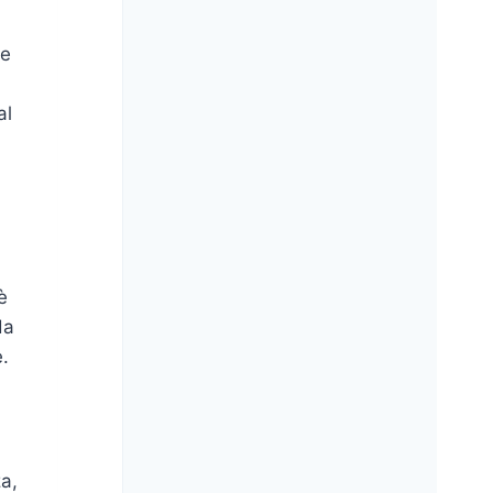
 e
al
è
da
e.
a,