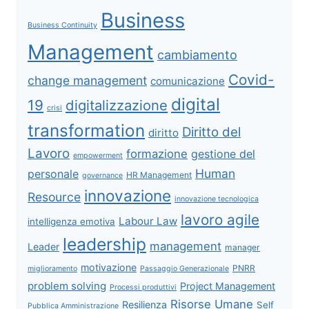
Business
Business Continuity
Management
cambiamento
Covid-
change management
comunicazione
digital
19
digitalizzazione
crisi
transformation
Diritto del
diritto
Lavoro
formazione
gestione del
empowerment
Human
personale
HR Management
governance
innovazione
Resource
innovazione tecnologica
lavoro agile
Labour Law
intelligenza emotiva
leadership
management
Leader
manager
motivazione
PNRR
miglioramento
Passaggio Generazionale
problem solving
Project Management
Processi produttivi
Risorse Umane
Resilienza
Self
Pubblica Amministrazione