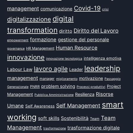
Covid-19
management
comunicazione
crisi
digital
digitalizzazione
transformation
Diritto del Lavoro
diritto
formazione
gestione del personale
empowerment
Human Resource
HR Management
governance
innovazione
intelligenza emotiva
innovazione tecnologica
leadership
lavoro agile
Labour Law
Leader
management
motivazione
manager
miglioramento
Passaggio
problem solving
Project
PNRR
Generazionale
Processi produttivi
Risorse
Management
Resilienza
Pubblica Amministrazione
smart
Self Management
Umane
Self Awareness
working
Team
soft skills
Sostenibilità
Team
Management
trasformazione digitale
trasformazione