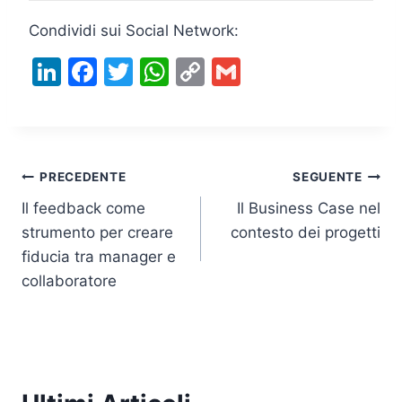
Condividi sui Social Network:
Li
F
T
W
C
G
n
a
w
h
o
m
k
c
itt
at
p
ai
e
e
er
s
y
l
Navigazione
dI
b
A
Li
PRECEDENTE
SEGUENTE
n
o
p
n
Il feedback come
Il Business Case nel
articoli
strumento per creare
contesto dei progetti
o
p
k
fiducia tra manager e
k
collaboratore