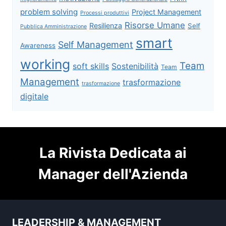
problem solving
Project Management
Processi produttivi
Risorse Umane
Resilienza
Self
Pubblica Amministrazione
smart
Self Management
Awareness
working
Team
soft skills
Sostenibilità
Team
Management
trasformazione
trasformazione
digitale
La Rivista Dedicata ai
Manager dell'Azienda
LEADERSHIP & MANAGEMENT