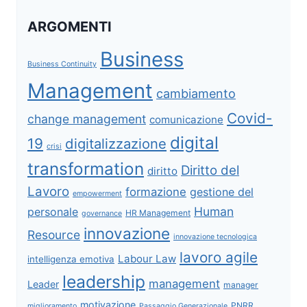
ARGOMENTI
Business
Business Continuity
Management
cambiamento
Covid-
change management
comunicazione
digital
19
digitalizzazione
crisi
transformation
Diritto del
diritto
Lavoro
formazione
gestione del
empowerment
Human
personale
HR Management
governance
innovazione
Resource
innovazione tecnologica
lavoro agile
Labour Law
intelligenza emotiva
leadership
management
Leader
manager
motivazione
PNRR
miglioramento
Passaggio Generazionale