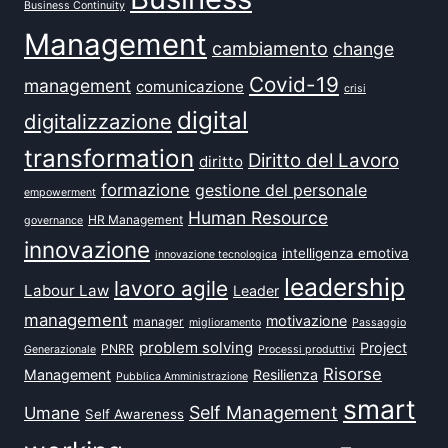
Business Continuity
Management
cambiamento
change
Covid-19
management
comunicazione
crisi
digital
digitalizzazione
transformation
Diritto del Lavoro
diritto
formazione
gestione del personale
empowerment
Human Resource
HR Management
governance
innovazione
intelligenza emotiva
innovazione tecnologica
leadership
lavoro agile
Labour Law
Leader
management
motivazione
manager
miglioramento
Passaggio
problem solving
Project
PNRR
Generazionale
Processi produttivi
Risorse
Management
Resilienza
Pubblica Amministrazione
smart
Self Management
Umane
Self Awareness