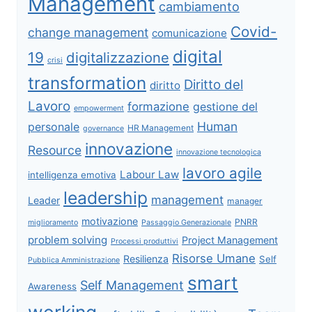
Management
cambiamento
Covid-
change management
comunicazione
digital
19
digitalizzazione
crisi
transformation
Diritto del
diritto
Lavoro
formazione
gestione del
empowerment
Human
personale
HR Management
governance
innovazione
Resource
innovazione tecnologica
lavoro agile
Labour Law
intelligenza emotiva
leadership
management
Leader
manager
motivazione
PNRR
miglioramento
Passaggio Generazionale
problem solving
Project Management
Processi produttivi
Risorse Umane
Resilienza
Self
Pubblica Amministrazione
smart
Self Management
Awareness
working