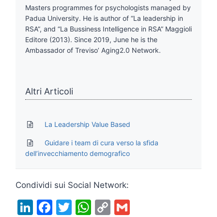
Masters programmes for psychologists managed by
Padua University. He is author of “La leadership in
RSA”, and “La Bussiness Intelligence in RSA” Maggioli
Editore (2013). Since 2019, June he is the
Ambassador of Treviso’ Aging2.0 Network.
Altri Articoli
La Leadership Value Based
Guidare i team di cura verso la sfida
dell’invecchiamento demografico
Condividi sui Social Network:
Li
F
T
W
C
G