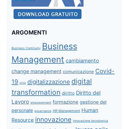
ARGOMENTI
Business
Business Continuity
Management
cambiamento
Covid-
change management
comunicazione
digital
19
digitalizzazione
crisi
transformation
Diritto del
diritto
Lavoro
formazione
gestione del
empowerment
Human
personale
HR Management
governance
innovazione
Resource
innovazione tecnologica