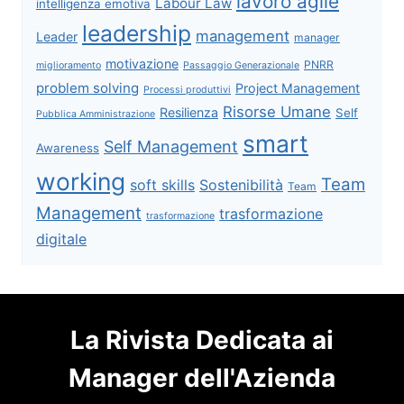
lavoro agile
Labour Law
intelligenza emotiva
leadership
management
Leader
manager
motivazione
PNRR
miglioramento
Passaggio Generazionale
problem solving
Project Management
Processi produttivi
Risorse Umane
Resilienza
Self
Pubblica Amministrazione
smart
Self Management
Awareness
working
Team
soft skills
Sostenibilità
Team
Management
trasformazione
trasformazione
digitale
La Rivista Dedicata ai
Manager dell'Azienda