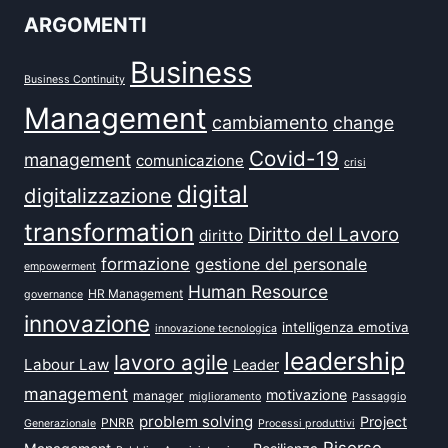
ARGOMENTI
Business
Business Continuity
Management
cambiamento
change
Covid-19
management
comunicazione
crisi
digital
digitalizzazione
transformation
Diritto del Lavoro
diritto
formazione
gestione del personale
empowerment
Human Resource
HR Management
governance
innovazione
intelligenza emotiva
innovazione tecnologica
leadership
lavoro agile
Labour Law
Leader
management
motivazione
manager
miglioramento
Passaggio
problem solving
Project
PNRR
Generazionale
Processi produttivi