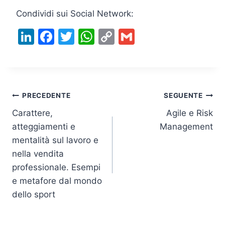
Condividi sui Social Network:
Li
F
T
W
C
G
n
a
w
h
o
m
k
c
itt
at
p
ai
e
e
er
s
y
l
Navigazione
dI
b
A
Li
PRECEDENTE
SEGUENTE
n
o
p
n
Carattere,
Agile e Risk
articoli
atteggiamenti e
Management
o
p
k
mentalità sul lavoro e
k
nella vendita
professionale. Esempi
e metafore dal mondo
dello sport