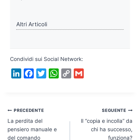
Altri Articoli
Condividi sui Social Network:
Li
F
T
W
C
G
n
a
w
h
o
m
k
c
itt
at
p
ai
e
e
er
s
y
l
Navigazione
dI
b
A
Li
PRECEDENTE
SEGUENTE
n
o
p
n
La perdita del
Il “copia e incolla” da
articoli
pensiero manuale e
chi ha successo,
o
p
k
del comando
funziona?