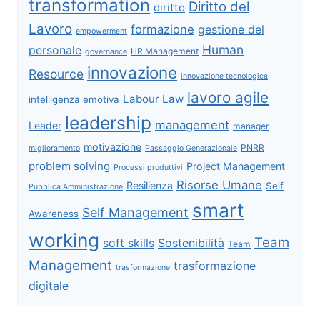
transformation
Diritto del
diritto
Lavoro
formazione
gestione del
empowerment
Human
personale
HR Management
governance
innovazione
Resource
innovazione tecnologica
lavoro agile
Labour Law
intelligenza emotiva
leadership
management
Leader
manager
motivazione
PNRR
miglioramento
Passaggio Generazionale
problem solving
Project Management
Processi produttivi
Risorse Umane
Resilienza
Self
Pubblica Amministrazione
smart
Self Management
Awareness
working
Team
soft skills
Sostenibilità
Team
Management
trasformazione
trasformazione
digitale