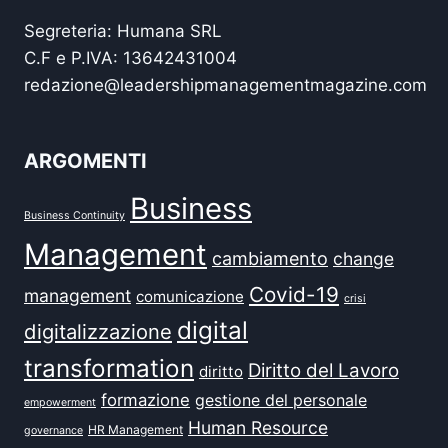
Segreteria: Humana SRL
C.F e P.IVA: 13642431004
redazione@leadershipmanagementmagazine.com
ARGOMENTI
Business
Business Continuity
Management
cambiamento
change
Covid-19
management
comunicazione
crisi
digital
digitalizzazione
transformation
Diritto del Lavoro
diritto
formazione
gestione del personale
empowerment
Human Resource
HR Management
governance