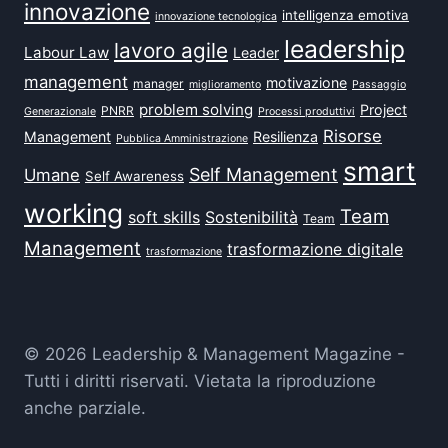
innovazione
intelligenza emotiva
innovazione tecnologica
leadership
lavoro agile
Labour Law
Leader
management
motivazione
manager
miglioramento
Passaggio
problem solving
Project
PNRR
Generazionale
Processi produttivi
Risorse
Management
Resilienza
Pubblica Amministrazione
smart
Self Management
Umane
Self Awareness
working
Team
soft skills
Sostenibilità
Team
Management
trasformazione digitale
trasformazione
© 2026 Leadership & Management Magazine -
Tutti i diritti riservati. Vietata la riproduzione
anche parziale.