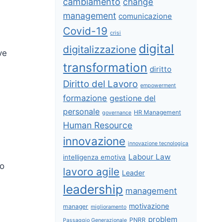
cambiamento
change
management
comunicazione
Covid-19
crisi
digital
digitalizzazione
ve
transformation
diritto
Diritto del Lavoro
empowerment
formazione
gestione del
personale
HR Management
governance
Human Resource
innovazione
innovazione tecnologica
Labour Law
intelligenza emotiva
no
lavoro agile
Leader
leadership
management
motivazione
manager
miglioramento
problem
PNRR
Passaggio Generazionale