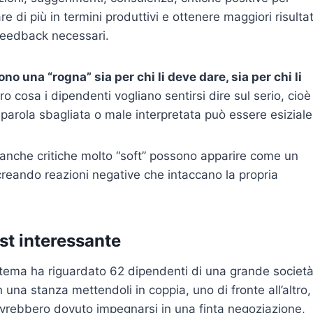
e di più in termini produttivi e ottenere maggiori risultat
i feedback necessari.
no una “rogna” sia per chi li deve dare, sia per chi li
 cosa i dipendenti vogliano sentirsi dire sul serio, cioè
parola sbagliata o male interpretata può essere esiziale
é anche critiche molto “soft” possono apparire come un
à, creando reazioni negative che intaccano la propria
est interessante
 tema ha riguardato 62 dipendenti di una grande societ
n una stanza mettendoli in coppia, uno di fronte all’altro,
 Avrebbero dovuto impegnarsi in una finta negoziazione,