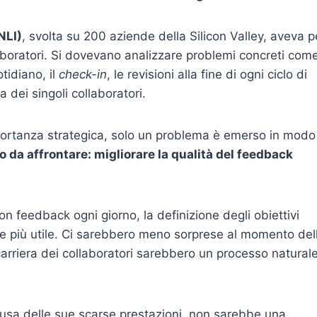
NLI)
, svolta su 200 aziende della Silicon Valley, aveva p
laboratori. Si dovevano analizzare problemi concreti com
otidiano, il
check-in
, le revisioni alla fine di ogni ciclo di
a dei singoli collaboratori.
importanza strategica, solo un problema è emerso in modo
to da affrontare: migliorare la qualità del feedback
uon feedback ogni giorno, la definizione degli obiettivi
e e più utile. Ci sarebbero meno sorprese al momento del
carriera dei collaboratori sarebbero un processo natural
usa delle sue scarse prestazioni, non sarebbe una