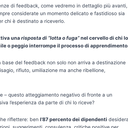
rienze di feedback, come vedremo in dettaglio più avanti,
empre considerate un momento delicato e fastidioso sia
r chi è destinato a riceverlo.
ttiva una
risposta di “lotta o fuga”
nel cervello di chi lo
ile o peggio interrompe il processo di apprendimento
la base del feedback non solo non arriva a destinazione
agio, rifiuto, umiliazione ma anche ribellione,
re – questo atteggiamento negativo di fronte a un
a l’esperienza da parte di chi lo riceve?
he riflettere: ben
l’87 percento dei dipendenti
desider
zioni, suggerimenti, consulenza, critiche positive per