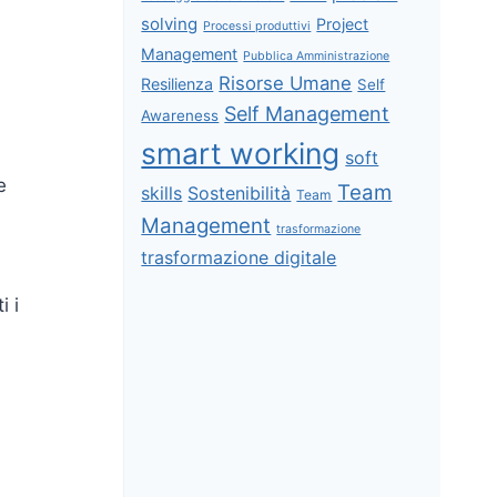
solving
Project
Processi produttivi
Management
Pubblica Amministrazione
Risorse Umane
Resilienza
Self
Self Management
Awareness
smart working
soft
e
Team
skills
Sostenibilità
Team
Management
trasformazione
trasformazione digitale
i i