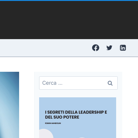
Ricerca
per: