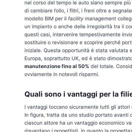
nel corso del tempo le auto siano sempre più
di cambiare l’olio, i filtri, i freni oltre a segn
modello BIM per il
facility management
colleg
un impianto o anche delle irregolarità tra il com
questi casi, intervenire tempestivamente invi
sostituire o revisionare e scoprire perché port
iniziale. Questa opportunità è stata valutata
Europa, soprattutto UK, ed è stato dimostra
manutenzione fino al 50%
del totale. Consid
ovviamente in notevoli risparmi.
Quali sono i vantaggi per la fili
I vantaggi toccano sicuramente tutti gli attori
In figura, tratta da uno studio portato avanti
ciascun attore ha un vantaggio economico var
riguardano i progettisti, in quanto la progett