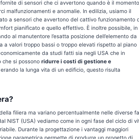
 fornite di sensori che ci avvertono quando è il moment
alarci malfunzionamenti e anomalie. In edilizia, usiamo il
ato a sensori che avvertono del cattivo funzionamento d
fort pianificato e quello effettivo. È inoltre possibile, in
ando al manutentore l’esatta posizione dell’elemento da
a a valori troppo bassi o troppo elevati rispetto al piano
 economicamente da studi fatti sia negli USA che in
to che si possono
ridurre i costi di gestione e
erando la lunga vita di un edificio, questo risulta
era?
 della filiera ma variano percentualmente nelle diverse fa
 dal NIST (USA) vediamo come in ogni fase del ciclo di vi
iabile. Durante la progettazione i vantaggi maggiori
azione parametrica permette di produrre un progetto di