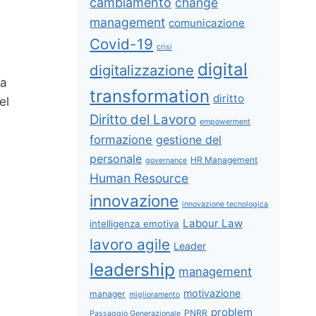
cambiamento
change
management
comunicazione
Covid-19
crisi
digital
digitalizzazione
ra
transformation
diritto
el
Diritto del Lavoro
empowerment
formazione
gestione del
personale
HR Management
governance
Human Resource
innovazione
innovazione tecnologica
Labour Law
intelligenza emotiva
lavoro agile
Leader
leadership
management
motivazione
manager
miglioramento
problem
PNRR
Passaggio Generazionale