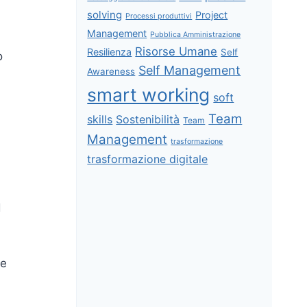
solving
Project
Processi produttivi
Management
Pubblica Amministrazione
Risorse Umane
Resilienza
Self
o
Self Management
Awareness
smart working
soft
Team
skills
Sostenibilità
Team
Management
trasformazione
trasformazione digitale
i
d
ne