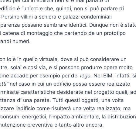
motivo per cui in edilizia non si è mai parlato di
dificio è “unico” e che, quindi, non si può parlare di
 Persino villini a schiera e palazzi condominiali
n apparenza possano sembrare identici. Dunque non è stat
 di catena di montaggio che partendo da un prototipo
grandi numeri.
n lo è in quello virtuale, dove si può considerare un
tre, solai e così via, e si possono produrre opere molto
, come accade per esempio per dei
lego
. Nel BIM, infatti, s
tti”
nel caso in cui un edificio possa essere realizzato
rminate caratteristiche desiderate nel progetto quali, a
ittanza di una parete. Tutti questi oggetti, una volta
lizzare l’edificio come risulterà una volta realizzato, ma
 i consumi energetici, l’impatto ambientale, la distribuzio
manutenzione preventiva e tanto altro ancora.