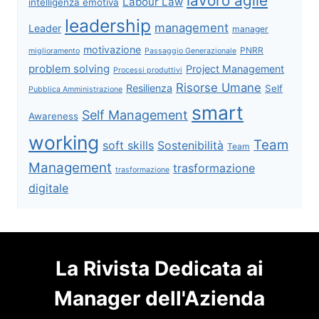
lavoro agile
Labour Law
intelligenza emotiva
leadership
management
Leader
manager
motivazione
PNRR
miglioramento
Passaggio Generazionale
problem solving
Project Management
Processi produttivi
Risorse Umane
Resilienza
Self
Pubblica Amministrazione
smart
Self Management
Awareness
working
Team
soft skills
Sostenibilità
Team
Management
trasformazione
trasformazione
digitale
La Rivista Dedicata ai
Manager dell'Azienda