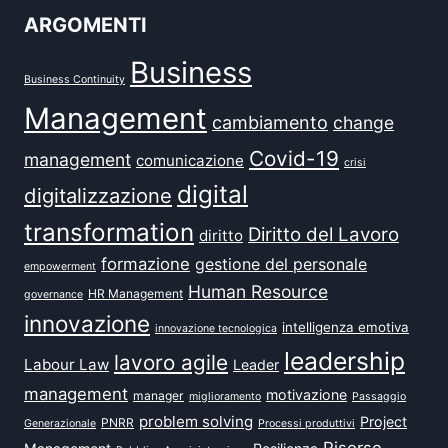
ARGOMENTI
Business
Business Continuity
Management
cambiamento
change
Covid-19
management
comunicazione
crisi
digital
digitalizzazione
transformation
Diritto del Lavoro
diritto
formazione
gestione del personale
empowerment
Human Resource
HR Management
governance
innovazione
intelligenza emotiva
innovazione tecnologica
leadership
lavoro agile
Labour Law
Leader
management
motivazione
manager
miglioramento
Passaggio
problem solving
Project
PNRR
Generazionale
Processi produttivi