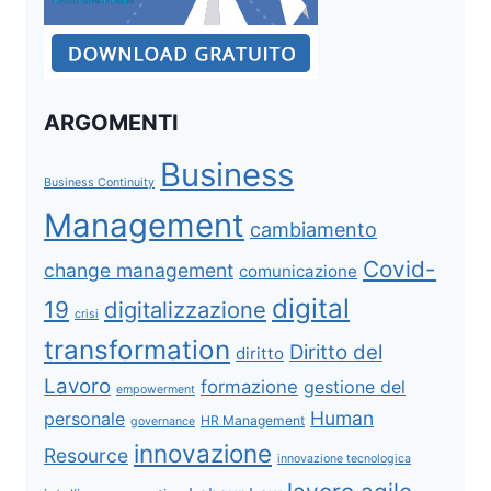
ARGOMENTI
Business
Business Continuity
Management
cambiamento
Covid-
change management
comunicazione
digital
19
digitalizzazione
crisi
transformation
Diritto del
diritto
Lavoro
formazione
gestione del
empowerment
Human
personale
HR Management
governance
innovazione
Resource
innovazione tecnologica