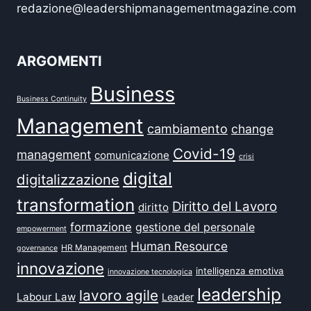
redazione@leadershipmanagementmagazine.com
ARGOMENTI
Business
Business Continuity
Management
cambiamento
change
Covid-19
management
comunicazione
crisi
digital
digitalizzazione
transformation
Diritto del Lavoro
diritto
formazione
gestione del personale
empowerment
Human Resource
HR Management
governance
innovazione
intelligenza emotiva
innovazione tecnologica
leadership
lavoro agile
Labour Law
Leader