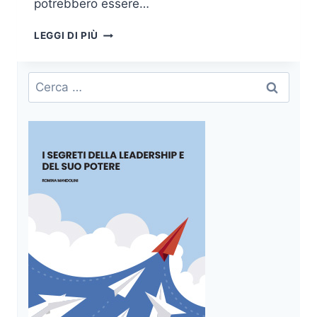
potrebbero essere…
PROJECT
LEGGI DI PIÙ
MANAGEMENT
–
IL
Ricerca
MIGLIOR
per:
APPROCCIO
PER
LA
GESTIONE
DEI
PROGETTI