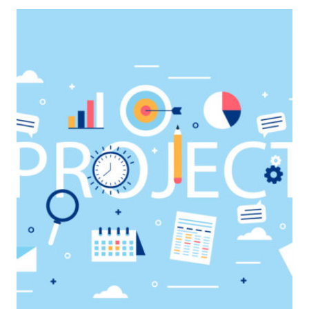
GESTIONE
DELLA
CONOSCENZA
NEL
PROJECT
MANAGEMENT
(E
NON
SOLO)