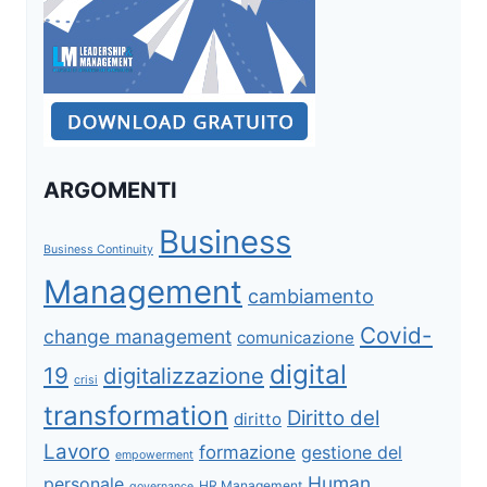
ARGOMENTI
Business
Business Continuity
Management
cambiamento
Covid-
change management
comunicazione
digital
19
digitalizzazione
crisi
transformation
Diritto del
diritto
Lavoro
formazione
gestione del
empowerment
Human
personale
HR Management
governance