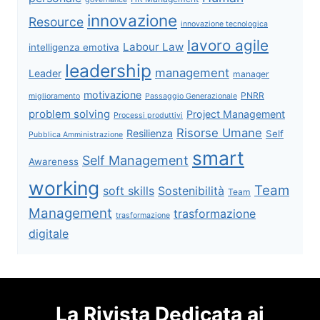
innovazione
Resource
innovazione tecnologica
lavoro agile
Labour Law
intelligenza emotiva
leadership
management
Leader
manager
motivazione
PNRR
miglioramento
Passaggio Generazionale
problem solving
Project Management
Processi produttivi
Risorse Umane
Resilienza
Self
Pubblica Amministrazione
smart
Self Management
Awareness
working
Team
soft skills
Sostenibilità
Team
Management
trasformazione
trasformazione
digitale
La Rivista Dedicata ai