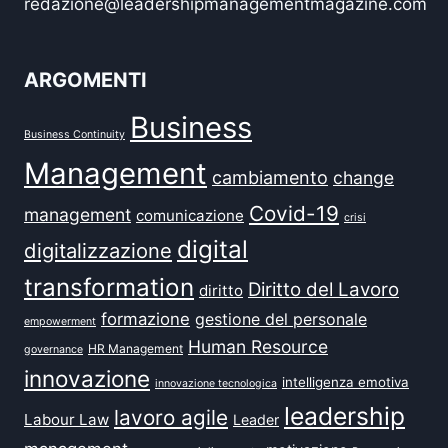
redazione@leadershipmanagementmagazine.com
ARGOMENTI
Business
Business Continuity
Management
cambiamento
change
Covid-19
management
comunicazione
crisi
digital
digitalizzazione
transformation
Diritto del Lavoro
diritto
formazione
gestione del personale
empowerment
Human Resource
HR Management
governance
innovazione
intelligenza emotiva
innovazione tecnologica
leadership
lavoro agile
Labour Law
Leader