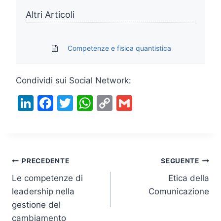
Altri Articoli
Competenze e fisica quantistica
Condividi sui Social Network:
Li
F
T
W
C
G
n
a
w
h
o
m
k
c
itt
at
p
ai
e
e
er
s
y
l
Navigazione
dI
b
A
Li
PRECEDENTE
SEGUENTE
n
o
p
n
Le competenze di
Etica della
articoli
leadership nella
Comunicazione
o
p
k
gestione del
k
cambiamento