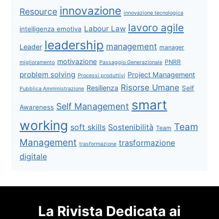
innovazione
Resource
innovazione tecnologica
lavoro agile
Labour Law
intelligenza emotiva
leadership
management
Leader
manager
motivazione
PNRR
miglioramento
Passaggio Generazionale
problem solving
Project Management
Processi produttivi
Risorse Umane
Resilienza
Self
Pubblica Amministrazione
smart
Self Management
Awareness
working
Team
soft skills
Sostenibilità
Team
Management
trasformazione
trasformazione
digitale
La Rivista Dedicata ai