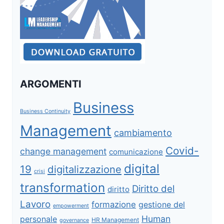
ARGOMENTI
Business
Business Continuity
Management
cambiamento
Covid-
change management
comunicazione
digital
19
digitalizzazione
crisi
transformation
Diritto del
diritto
Lavoro
formazione
gestione del
empowerment
Human
personale
HR Management
governance