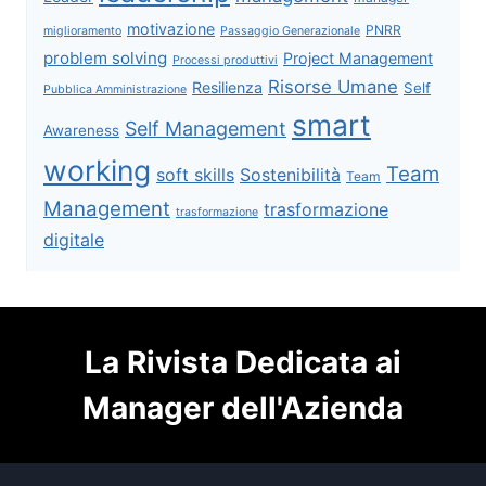
motivazione
PNRR
miglioramento
Passaggio Generazionale
problem solving
Project Management
Processi produttivi
Risorse Umane
Resilienza
Self
Pubblica Amministrazione
smart
Self Management
Awareness
working
Team
soft skills
Sostenibilità
Team
Management
trasformazione
trasformazione
digitale
La Rivista Dedicata ai
Manager dell'Azienda