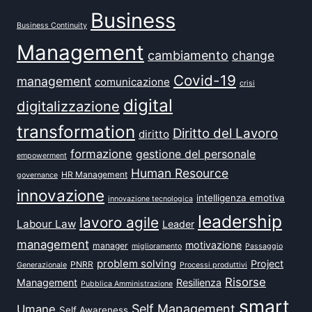
Business
Business Continuity
Management
cambiamento
change
Covid-19
management
comunicazione
crisi
digital
digitalizzazione
transformation
Diritto del Lavoro
diritto
formazione
gestione del personale
empowerment
Human Resource
HR Management
governance
innovazione
intelligenza emotiva
innovazione tecnologica
leadership
lavoro agile
Labour Law
Leader
management
motivazione
manager
miglioramento
Passaggio
problem solving
Project
PNRR
Generazionale
Processi produttivi
Risorse
Management
Resilienza
Pubblica Amministrazione
smart
Self Management
Umane
Self Awareness