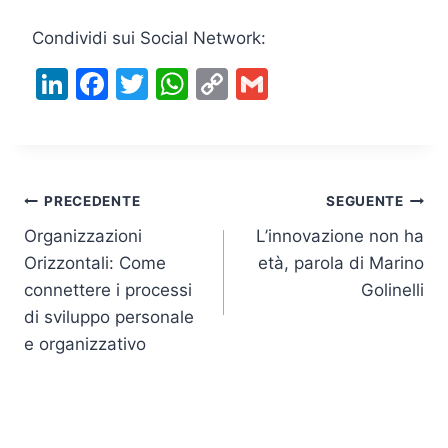
Condividi sui Social Network:
Li
F
T
W
C
G
n
a
w
h
o
m
k
c
itt
at
p
ai
e
e
er
s
y
l
Navigazione
dI
b
A
Li
PRECEDENTE
SEGUENTE
n
o
p
n
Organizzazioni
L’innovazione non ha
articoli
Orizzontali: Come
età, parola di Marino
o
p
k
connettere i processi
Golinelli
k
di sviluppo personale
e organizzativo