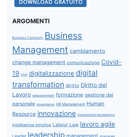
ARGOMENTI
Business
Business Continuity
Management
cambiamento
Covid-
change management
comunicazione
digital
19
digitalizzazione
crisi
transformation
Diritto del
diritto
Lavoro
formazione
gestione del
empowerment
Human
personale
HR Management
governance
innovazione
Resource
innovazione tecnologica
lavoro agile
Labour Law
intelligenza emotiva
leadership
management
Leader
manager