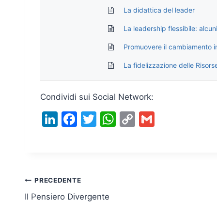
La didattica del leader
La leadership flessibile: alcun
Promuovere il cambiamento in 
La fidelizzazione delle Risorse 
Condividi sui Social Network:
Li
F
T
W
C
G
n
a
w
h
o
m
k
c
itt
at
p
ai
e
e
er
s
y
l
dI
b
A
Li
Navigazione
PRECEDENTE
n
o
p
n
Il Pensiero Divergente
articoli
o
p
k