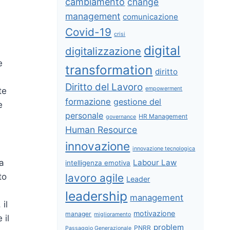
cambiamento
change
management
comunicazione
Covid-19
crisi
digital
digitalizzazione
e
transformation
diritto
Diritto del Lavoro
empowerment
te
formazione
gestione del
e
personale
HR Management
governance
Human Resource
innovazione
innovazione tecnologica
Labour Law
a
intelligenza emotiva
lavoro agile
to
Leader
leadership
management
 il
motivazione
manager
miglioramento
 il
problem
PNRR
Passaggio Generazionale