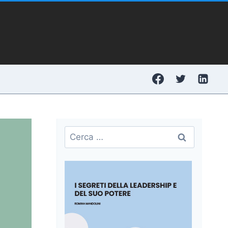
Ricerca
per: