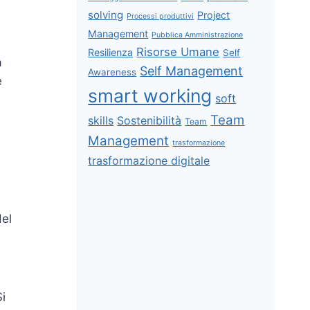
solving
Project
Processi produttivi
Management
Pubblica Amministrazione
Risorse Umane
Resilienza
Self
a
Self Management
Awareness
e
smart working
soft
Team
skills
Sostenibilità
Team
Management
trasformazione
trasformazione digitale
del
Si