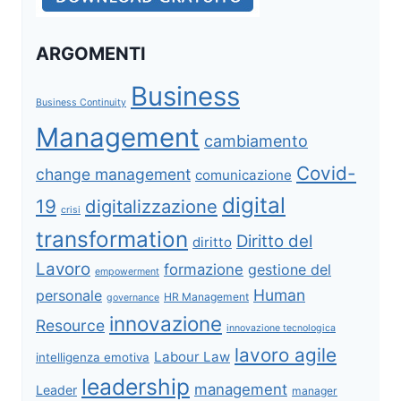
ARGOMENTI
Business
Business Continuity
Management
cambiamento
Covid-
change management
comunicazione
digital
19
digitalizzazione
crisi
transformation
Diritto del
diritto
Lavoro
formazione
gestione del
empowerment
Human
personale
HR Management
governance
innovazione
Resource
innovazione tecnologica
lavoro agile
Labour Law
intelligenza emotiva
leadership
management
Leader
manager