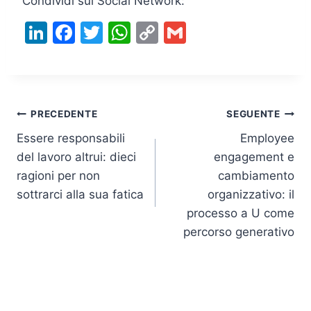
Condividi sui Social Network:
Li
F
T
W
C
G
n
a
w
h
o
m
k
c
itt
at
p
ai
e
e
er
s
y
l
Navigazione
dI
b
A
Li
PRECEDENTE
SEGUENTE
n
o
p
n
Essere responsabili
Employee
articoli
del lavoro altrui: dieci
engagement e
o
p
k
ragioni per non
cambiamento
k
sottrarci alla sua fatica
organizzativo: il
processo a U come
percorso generativo