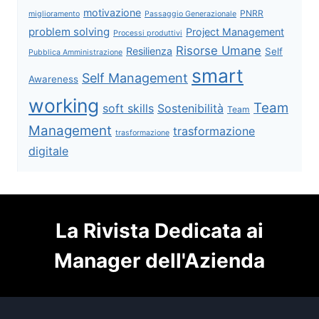
motivazione
PNRR
miglioramento
Passaggio Generazionale
problem solving
Project Management
Processi produttivi
Risorse Umane
Resilienza
Self
Pubblica Amministrazione
smart
Self Management
Awareness
working
Team
soft skills
Sostenibilità
Team
Management
trasformazione
trasformazione
digitale
La Rivista Dedicata ai
Manager dell'Azienda