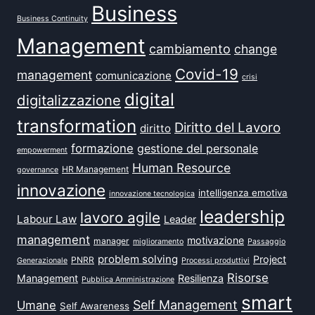
Business
Business Continuity
Management
cambiamento
change
Covid-19
management
comunicazione
crisi
digital
digitalizzazione
transformation
Diritto del Lavoro
diritto
formazione
gestione del personale
empowerment
Human Resource
HR Management
governance
innovazione
intelligenza emotiva
innovazione tecnologica
leadership
lavoro agile
Labour Law
Leader
management
motivazione
manager
miglioramento
Passaggio
problem solving
Project
PNRR
Generazionale
Processi produttivi
Risorse
Management
Resilienza
Pubblica Amministrazione
smart
Self Management
Umane
Self Awareness