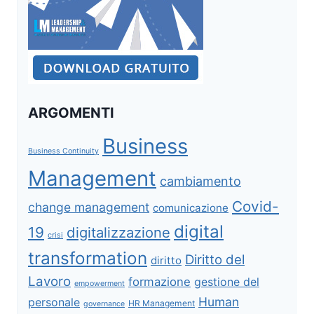
ARGOMENTI
Business
Business Continuity
Management
cambiamento
Covid-
change management
comunicazione
digital
19
digitalizzazione
crisi
transformation
Diritto del
diritto
Lavoro
formazione
gestione del
empowerment
Human
personale
HR Management
governance