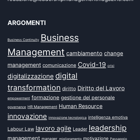
ARGOMENTI
Business
Business Continuity
Management
cambiamento
change
Covid-19
management
comunicazione
crisi
digital
digitalizzazione
transformation
Diritto del Lavoro
diritto
formazione
gestione del personale
empowerment
Human Resource
HR Management
governance
innovazione
intelligenza emotiva
innovazione tecnologica
leadership
lavoro agile
Labour Law
Leader
management
motivazione
manager
miglioramento
Passaggio