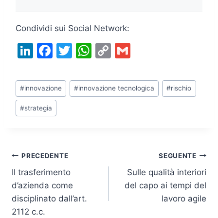
Condividi sui Social Network:
Li
F
T
W
C
G
n
a
w
h
o
m
k
c
itt
at
p
ai
Tag
#
innovazione
#
innovazione tecnologica
#
rischio
e
e
er
s
y
l
articolo:
dI
b
A
Li
#
strategia
n
o
p
n
o
p
k
k
Navigazione
PRECEDENTE
SEGUENTE
Il trasferimento
Sulle qualità interiori
articoli
d’azienda come
del capo ai tempi del
disciplinato dall’art.
lavoro agile
2112 c.c.