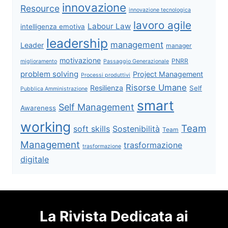
innovazione
Resource
innovazione tecnologica
lavoro agile
Labour Law
intelligenza emotiva
leadership
management
Leader
manager
motivazione
PNRR
miglioramento
Passaggio Generazionale
problem solving
Project Management
Processi produttivi
Risorse Umane
Resilienza
Self
Pubblica Amministrazione
smart
Self Management
Awareness
working
Team
soft skills
Sostenibilità
Team
Management
trasformazione
trasformazione
digitale
La Rivista Dedicata ai