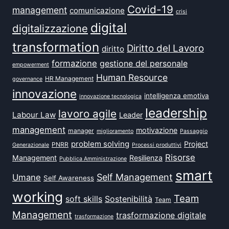
Covid-19
management
comunicazione
crisi
digital
digitalizzazione
transformation
Diritto del Lavoro
diritto
formazione
gestione del personale
empowerment
Human Resource
HR Management
governance
innovazione
intelligenza emotiva
innovazione tecnologica
leadership
lavoro agile
Labour Law
Leader
management
motivazione
manager
miglioramento
Passaggio
problem solving
Project
PNRR
Generazionale
Processi produttivi
Risorse
Management
Resilienza
Pubblica Amministrazione
smart
Self Management
Umane
Self Awareness
working
Team
soft skills
Sostenibilità
Team
Management
trasformazione digitale
trasformazione