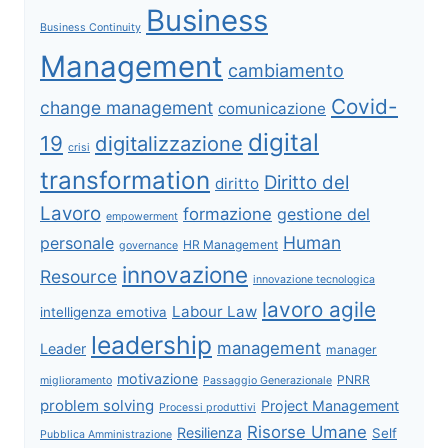
Business
Business Continuity
Management
cambiamento
Covid-
change management
comunicazione
digital
19
digitalizzazione
crisi
transformation
Diritto del
diritto
Lavoro
formazione
gestione del
empowerment
Human
personale
HR Management
governance
innovazione
Resource
innovazione tecnologica
lavoro agile
Labour Law
intelligenza emotiva
leadership
management
Leader
manager
motivazione
PNRR
miglioramento
Passaggio Generazionale
problem solving
Project Management
Processi produttivi
Risorse Umane
Resilienza
Self
Pubblica Amministrazione