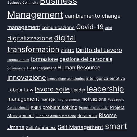
Business
Business Continuity
Management
cambiamento
change
Covid-19
management
comunicazione
crisi
digital
digitalizzazione
transformation
Diritto del Lavoro
diritto
formazione
gestione del personale
empowerment
Human Resource
HR Management
governance
innovazione
intelligenza emotiva
innovazione tecnologica
leadership
lavoro agile
Labour Law
Leader
management
motivazione
manager
miglioramento
Passaggio
problem solving
Project
PNRR
Generazionale
Processi produttivi
Risorse
Management
Resilienza
Pubblica Amministrazione
smart
Self Management
Umane
Self Awareness