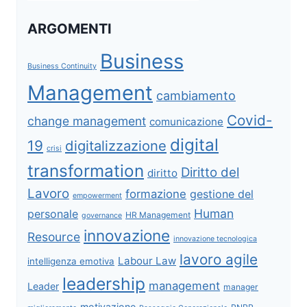
ARGOMENTI
Business
Business Continuity
Management
cambiamento
Covid-
change management
comunicazione
digital
19
digitalizzazione
crisi
transformation
Diritto del
diritto
Lavoro
formazione
gestione del
empowerment
Human
personale
HR Management
governance
innovazione
Resource
innovazione tecnologica
lavoro agile
Labour Law
intelligenza emotiva
leadership
management
Leader
manager
motivazione