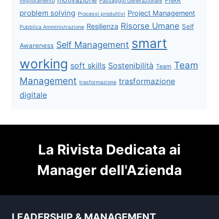
PNRR
miglioramento
Passaggio Generazionale
problem solving
Project Management
Processi produttivi
Risorse Umane
Resilienza
Self
Pubblica Amministrazione
smart
Self Management
Awareness
working
Team
soft skills
Sostenibilità
Team
Management
trasformazione
trasformazione
digitale
La Rivista Dedicata ai
Manager dell'Azienda
LEADERSHIP & MANAGEMENT