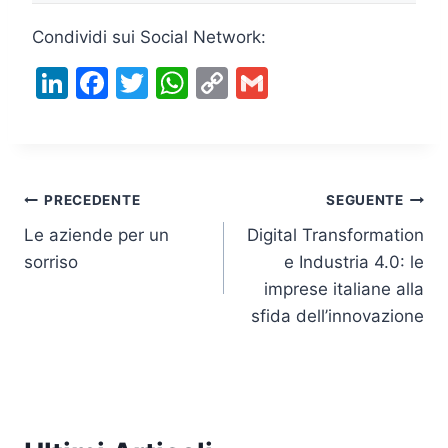
Condividi sui Social Network:
Li
F
T
W
C
G
n
a
w
h
o
m
k
c
itt
at
p
ai
e
e
er
s
y
l
Navigazione
dI
b
A
Li
PRECEDENTE
SEGUENTE
n
o
p
n
Le aziende per un
Digital Transformation
articoli
sorriso
e Industria 4.0: le
o
p
k
imprese italiane alla
k
sfida dell’innovazione