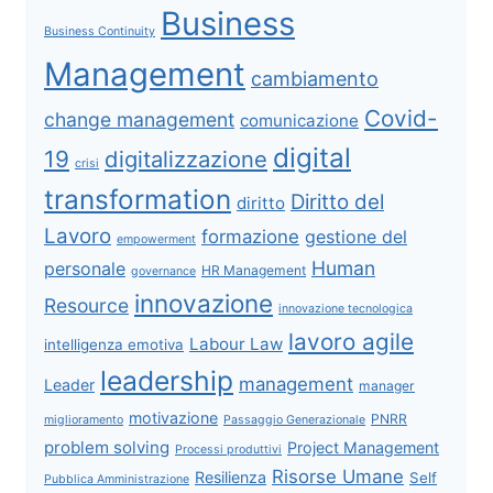
Business
Business Continuity
Management
cambiamento
Covid-
change management
comunicazione
digital
19
digitalizzazione
crisi
transformation
Diritto del
diritto
Lavoro
formazione
gestione del
empowerment
Human
personale
HR Management
governance
innovazione
Resource
innovazione tecnologica
lavoro agile
Labour Law
intelligenza emotiva
leadership
management
Leader
manager
motivazione
PNRR
miglioramento
Passaggio Generazionale
problem solving
Project Management
Processi produttivi
Risorse Umane
Resilienza
Self
Pubblica Amministrazione