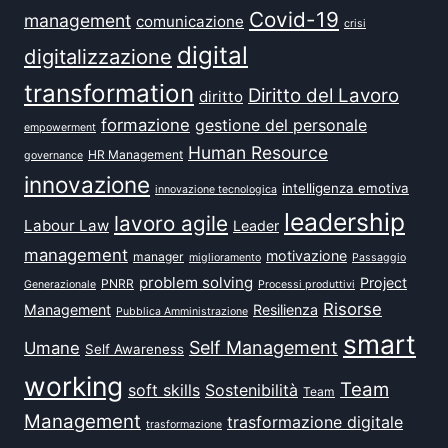
Covid-19
management
comunicazione
crisi
digital
digitalizzazione
transformation
Diritto del Lavoro
diritto
formazione
gestione del personale
empowerment
Human Resource
HR Management
governance
innovazione
intelligenza emotiva
innovazione tecnologica
leadership
lavoro agile
Labour Law
Leader
management
motivazione
manager
miglioramento
Passaggio
problem solving
Project
PNRR
Generazionale
Processi produttivi
Risorse
Management
Resilienza
Pubblica Amministrazione
smart
Self Management
Umane
Self Awareness
working
Team
soft skills
Sostenibilità
Team
Management
trasformazione digitale
trasformazione