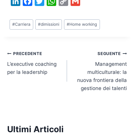
Li
F
T
W
C
G
n
a
w
h
o
m
k
c
itt
at
p
ai
Tag
#
Carriera
#
dimissioni
#
Home working
e
e
er
s
y
l
articolo:
dI
b
A
Li
n
o
p
n
Navigazione
PRECEDENTE
SEGUENTE
o
p
k
L’executive coaching
Management
k
articoli
per la leadership
multiculturale: la
nuova frontiera della
gestione dei talenti
Ultimi Articoli