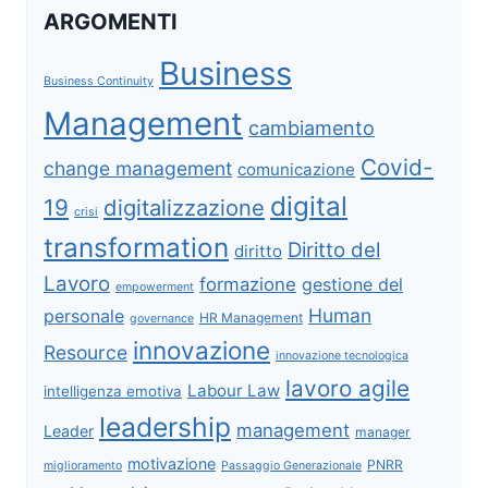
ARGOMENTI
Business
Business Continuity
Management
cambiamento
Covid-
change management
comunicazione
digital
19
digitalizzazione
crisi
transformation
Diritto del
diritto
Lavoro
formazione
gestione del
empowerment
Human
personale
HR Management
governance
innovazione
Resource
innovazione tecnologica
lavoro agile
Labour Law
intelligenza emotiva
leadership
management
Leader
manager
motivazione
PNRR
miglioramento
Passaggio Generazionale