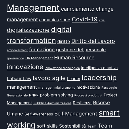
Management
cambiamento
change
Covid-19
management
comunicazione
crisi
digital
digitalizzazione
transformation
Diritto del Lavoro
diritto
formazione
gestione del personale
empowerment
Human Resource
HR Management
governance
innovazione
intelligenza emotiva
innovazione tecnologica
leadership
lavoro agile
Labour Law
Leader
management
motivazione
manager
miglioramento
Passaggio
problem solving
Project
PNRR
Generazionale
Processi produttivi
Risorse
Management
Resilienza
Pubblica Amministrazione
smart
Self Management
Umane
Self Awareness
working
Team
soft skills
Sostenibilità
Team