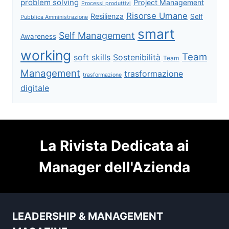
problem solving
Project Management
Processi produttivi
Risorse Umane
Resilienza
Self
Pubblica Amministrazione
smart
Self Management
Awareness
working
Team
soft skills
Sostenibilità
Team
Management
trasformazione
trasformazione
digitale
La Rivista Dedicata ai
Manager dell'Azienda
LEADERSHIP & MANAGEMENT