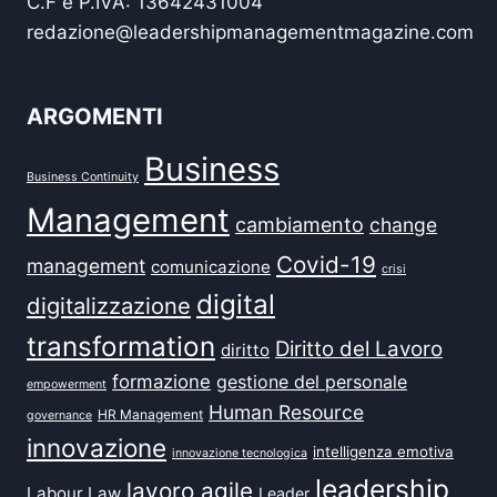
C.F e P.IVA: 13642431004
redazione@leadershipmanagementmagazine.com
ARGOMENTI
Business
Business Continuity
Management
cambiamento
change
Covid-19
management
comunicazione
crisi
digital
digitalizzazione
transformation
Diritto del Lavoro
diritto
formazione
gestione del personale
empowerment
Human Resource
HR Management
governance
innovazione
intelligenza emotiva
innovazione tecnologica
leadership
lavoro agile
Labour Law
Leader