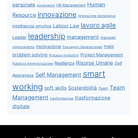
Human
personale
HR Management
governance
innovazione
Resource
innovazione tecnologica
lavoro agile
Labour Law
intelligenza emotiva
leadership
management
Leader
manager
motivazione
PNRR
miglioramento
Passaggio Generazionale
problem solving
Project Management
Processi produttivi
Risorse Umane
Resilienza
Self
Pubblica Amministrazione
smart
Self Management
Awareness
working
Team
soft skills
Sostenibilità
Team
Management
trasformazione
trasformazione
digitale