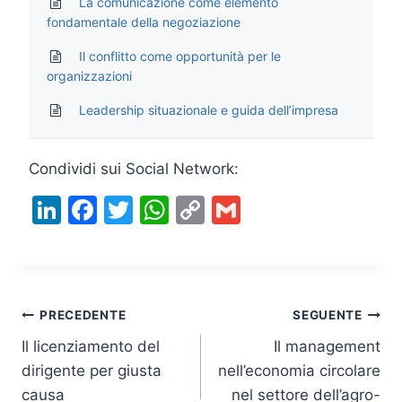
La comunicazione come elemento
fondamentale della negoziazione
Il conflitto come opportunità per le
organizzazioni
Leadership situazionale e guida dell’impresa
Condividi sui Social Network:
Li
F
T
W
C
G
n
a
w
h
o
m
k
c
itt
at
p
ai
e
e
er
s
y
l
Navigazione
dI
b
A
Li
PRECEDENTE
SEGUENTE
n
o
p
n
Il licenziamento del
Il management
articoli
dirigente per giusta
nell’economia circolare
o
p
k
causa
nel settore dell’agro-