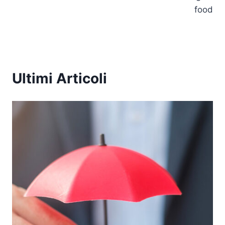
k
food
Ultimi Articoli