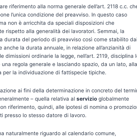
are riferimento alla norma generale dell’art. 2118 c.c. ch
pone l’unica condizione del preavviso. In questo caso
rma non è arricchita da speciali disposizioni che
te rispetto alla generalità dei lavoratori. Semmai, la
la durata del periodo di preavviso così come stabilito da
re anche la durata annuale, in relazione all’anzianità di
lle dimissioni ordinarie la legge, nell’art. 2119, disciplina 
 una regola generale e lasciando spazio, da un lato, all
a per la individuazione di fattispecie tipiche.
azione ai fini della determinazione in concreto del term
generalmente – quella relativa al
servizio
globalmente
 con riferimento, quindi, alle ipotesi di nomina o promozi
ti presso lo stesso datore di lavoro.
 ha naturalmente riguardo al calendario comune,