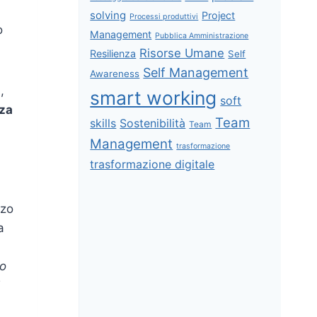
solving
Project
Processi produttivi
o
Management
Pubblica Amministrazione
Risorse Umane
Resilienza
Self
Self Management
Awareness
,
smart working
soft
za
Team
skills
Sostenibilità
Team
Management
trasformazione
trasformazione digitale
zzo
a
no