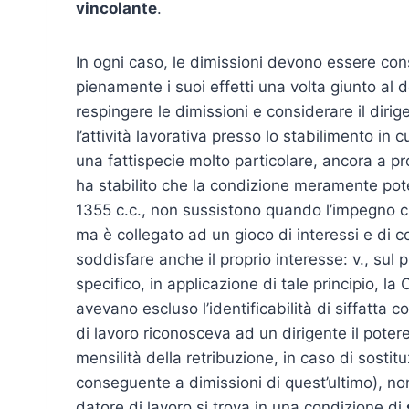
vincolante
.
In ogni caso, le dimissioni devono essere co
pienamente i suoi effetti una volta giunto al d
respingere le dimissioni e considerare il diri
l’attività lavorativa presso lo stabilimento in 
una fattispecie molto particolare, ancora a prop
ha stabilito che la condizione meramente potes
1355 c.c., non sussistono quando l’impegno c
ma è collegato ad un gioco di interessi e di 
soddisfare anche il proprio interesse: v., su
specifico, in applicazione di tale principio, la
avevano escluso l’identificabilità di siffatta 
di lavoro riconosceva ad un dirigente il potere
mensilità della retribuzione, in caso di sosti
conseguente a dimissioni di quest’ultimo), n
datore di lavoro si trova in una condizione di