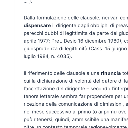
…”
).
Dalla formulazione delle clausole, nei vari contr
dispensare
il dirigente dagli obblighi di pre
parecchi dubbi di legittimità da parte dei giud
aprile 1977; Pret. Desio 16 dicembre 1980), 
giurisprudenza di legittimità (Cass. 15 giugn
luglio 1984, n. 4035).
Il riferimento delle clausole a una
rinuncia
tot
cui la dichiarazione di volontà del datore di
l’accettazione del dirigente – secondo l’inte
tenore letterale sembra far propendere per un
ricezione della comunicazione di dimissioni, 
nel mese successivo al primo (o ai primi) ov
può ritenersi, quindi, ammissibile una manif
oltre un contesto temporale ragionevolmente c