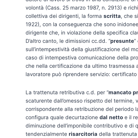
volontà (Cass. 25 marzo 1987, n. 2913) e rich
collettiva dei dirigenti, la forma
scritta
, che s
1922), con la conseguenza che sono inidonee a
dirigente che, in violazione della specifica cla
D’altro canto, le dimissioni cc.dd. “
presunte
”
sull’intempestività della giustificazione del m
caso di intempestiva comunicazione della prose
che nella certificazione da ultimo trasmessa al
lavoratore può riprendere servizio: certificato 
La trattenuta retributiva c.d. per “
mancato
p
scaturente dall’omesso rispetto del termine, 
corrispondente alla retribuzione del periodo la
configura quale decurtazione
dal
netto
e il 
diminuzione dell’imponibile contributivo e di q
tendenzialmente
risarcitoria
della trattenuta 