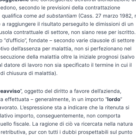
iedono, secondo le previsioni della contrattazione
i qualifica come
ad substantiam
(Cass. 27 marzo 1982, 
 raggiungere il risultato perseguito le dimissioni di un
usola contrattuale di settore, non siano rese per iscritto.
 o “d’ufficio”, fondate – secondo varie clausole di settore
otivo dell’assenza per malattia, non si perfezionano nel
cuzione della malattia oltre la iniziale prognosi (salvo
 datore di lavoro non sia specificato il termine in cui il
di chiusura di malattia).
reavviso
”, oggetto del diritto a favore dell’azienda,
va effettuata – generalmente, in un importo “
lordo
”
vorato. L’espressione sta a indicare che la ritenuta si
relativo importo, conseguentemente, non comporta
uello fiscale. La ragione di ciò va ricercata nella natura
retributiva, pur con tutti i dubbi prospettabili sul punto