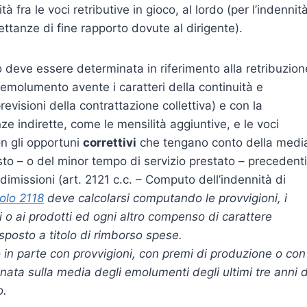
 fra le voci retributive in gioco, al lordo (per l’indennit
pettanze di fine rapporto dovute al dirigente).
o deve essere determinata in riferimento alla retribuzion
 emolumento avente i caratteri della continuità e
evisioni della contrattazione collettiva) e con la
e indirette, come le mensilità aggiuntive, e le voci
on gli opportuni
correttivi
che tengano conto della medi
esto – o del minor tempo di servizio prestato – precedenti 
dimissioni (art. 2121 c.c. – Computo dell’indennità di
colo 2118
deve calcolarsi computando le provvigioni, i
li o ai prodotti ed ogni altro compenso di carattere
sposto a titolo di rimborso spese.
o o in parte con provvigioni, con premi di produzione o con
nata sulla media degli emolumenti degli ultimi tre anni d
o.