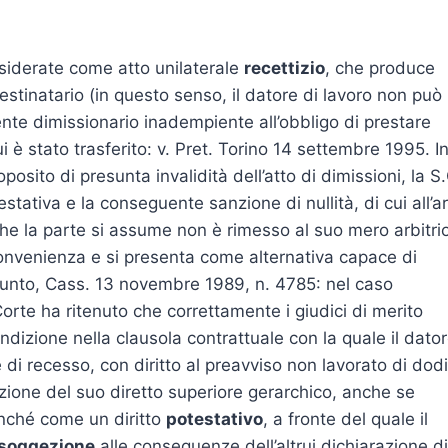
nsiderate come atto unilaterale
recettizio
, che produce
estinatario (in questo senso, il datore di lavoro non può
gente dimissionario inadempiente all’obbligo di prestare
cui è stato trasferito: v. Pret. Torino 14 settembre 1995. I
osito di presunta invalidità dell’atto di dimissioni, la S.
tativa e la conseguente sanzione di nullità, di cui all’ar
he la parte si assume non è rimesso al suo mero arbitrio
convenienza e si presenta come alternativa capace di
l punto, Cass. 13 novembre 1989, n. 4785: nel caso
 Corte ha ritenuto che correttamente i giudici di merito
condizione nella clausola contrattuale con la quale il dato
 di recesso, con diritto al preavviso non lavorato di dodi
tuzione del suo diretto superiore gerarchico, anche se
onché come un diritto
potestativo
, a fronte del quale il
soggezione
alle conseguenze dell’altrui dichiarazione di