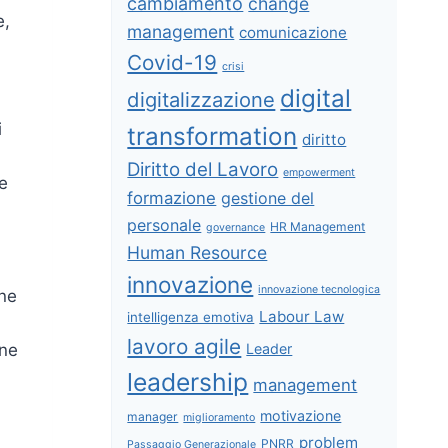
cambiamento
change
e,
management
comunicazione
Covid-19
crisi
digital
digitalizzazione
i
transformation
diritto
Diritto del Lavoro
empowerment
le
formazione
gestione del
a
personale
HR Management
governance
Human Resource
innovazione
innovazione tecnologica
ine
Labour Law
intelligenza emotiva
lavoro agile
Leader
one
leadership
management
motivazione
manager
miglioramento
problem
PNRR
Passaggio Generazionale