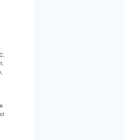
n
C.
t.
,
re
ci