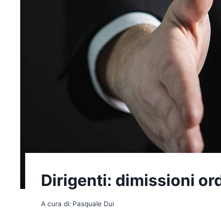
Dirigenti: dimissioni or
A cura di:
Pasquale Dui