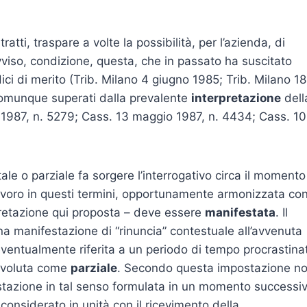
atti, traspare a volte la possibilità, per l’azienda, di
avviso, condizione, questa, che in passato ha suscitato
ici di merito (Trib. Milano 4 giugno 1985; Trib. Milano 18
comunque superati dalla prevalente
interpretazione
dell
o 1987, n. 5279; Cass. 13 maggio 1987, n. 4434; Cass. 10
ale o parziale fa sorgere l’interrogativo circa il momento
 lavoro in questi termini, opportunamente armonizzata co
rpretazione qui proposta – deve essere
manifestata
. Il
a manifestazione di “rinuncia” contestuale all’avvenuta
eventualmente riferita a un periodo di tempo procrastina
e voluta come
parziale
. Secondo questa impostazione n
estazione in tal senso formulata in un momento successiv
onsiderato in unità con il ricevimento della