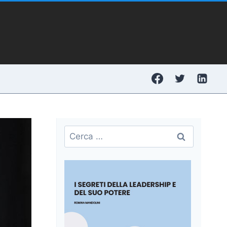
Ricerca
per: